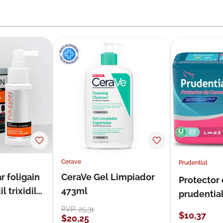
Cerave
Prudential
r foligain
CeraVe Gel Limpiador
Protector
 trixidil
473ml
prudentia
PVP:
25
,
31
$
10
,
37
$
20
,
25