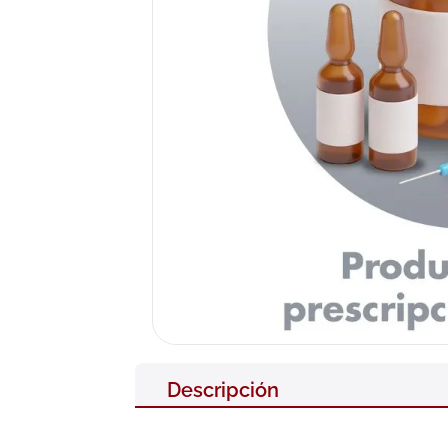
10
.
neumofl
Descripción