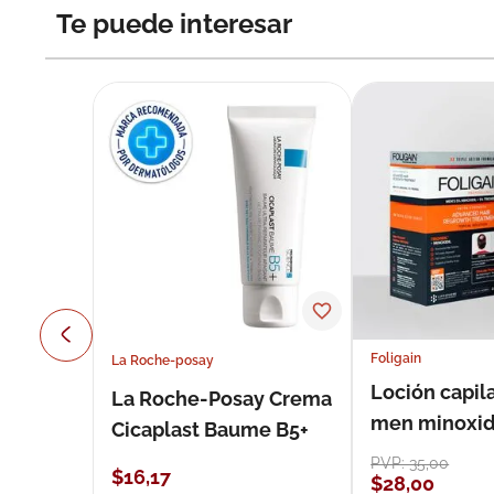
Te puede interesar
Foligain
La Roche-posay
Loción capila
La Roche-Posay Crema
men minoxidil
Cicaplast Baume B5+
loción 59 ml
PVP:
35
,
00
$
16
,
17
$
28
,
00