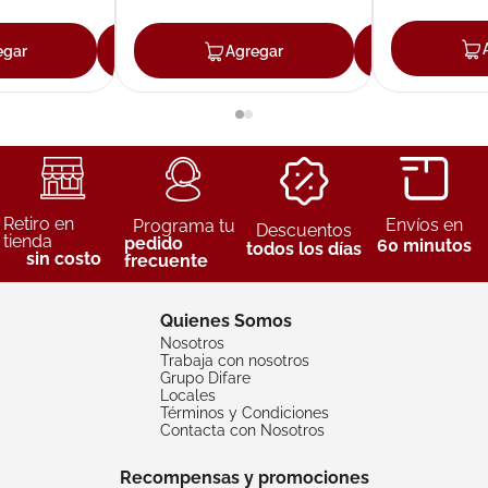
egar
Agregar
Agregar
Agreg
Retiro en
Envíos en
Programa tu
Descuentos
tienda
pedido
60 minutos
todos los días
sin costo
frecuente
Quienes Somos
Nosotros
Trabaja con nosotros
Grupo Difare
Locales
Términos y Condiciones
Contacta con Nosotros
Recompensas y promociones