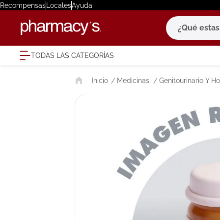
Recompensas
Locales
Ayuda
¿Qué estas bu
TODAS LAS CATEGORÍAS
términ
Medicinas
Genitourinario Y 
1
.
eucerin
2
.
protector
3
.
bioderm
4
.
pilexil
5
.
cerave
6
.
degraler
7
.
megacist
8
.
roche po
9
.
isdin