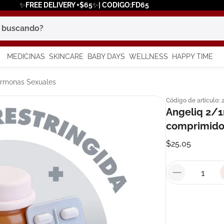
✨FREE DELIVERY +$65✨| CODIGO:FD65
scando?
MEDICINAS
SKINCARE
BABY DAYS
WELLNESS
HAPPY TIME
os más buscados
Hormonas Sexuales
Código de artículo
:
 solar
Angeliq 2/1
a
comprimido
$
25
,
05
in
say