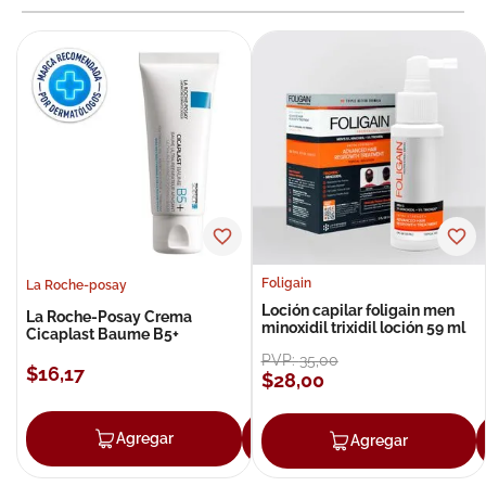
Foligain
La Roche-posay
Loción capilar foligain men
La Roche-Posay Crema
minoxidil trixidil loción 59 ml
Cicaplast Baume B5+
PVP:
35
,
00
$
16
,
17
$
28
,
00
Agregar
Agregar
Agregar