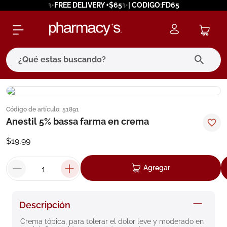
✨FREE DELIVERY +$65✨| CODIGO:FD65
¿Qué estas buscando?
términos más buscados
Código de artículo
:
51891
1
.
eucerin
Anestil 5% bassa farma en crema
2
.
protector solar
$
19
,
99
3
.
bioderma
4
.
pilexil
Agregar
5
.
cerave
6
.
degraler
Descripción
7
.
isdin
Crema tópica, para tolerar el dolor leve y moderado en 