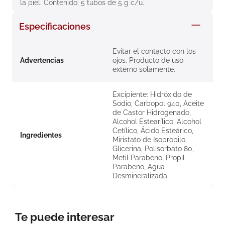
la piel. Contenido: 5 tubos de 5 g c/u.
8
.
roche posay
Especificaciones
9
.
nivea
10
.
pañales
Evitar el contacto con los
Advertencias
ojos. Producto de uso
externo solamente.
Excipiente: Hidróxido de
Sodio, Carbopol 940, Aceite
de Castor Hidrogenado,
Alcohol Estearílico, Alcohol
Cetílico, Ácido Esteárico,
Ingredientes
Miristato de Isopropilo,
Glicerina, Polisorbato 80,
Metil Parabeno, Propil
Parabeno, Agua
Desmineralizada.
Te puede interesar