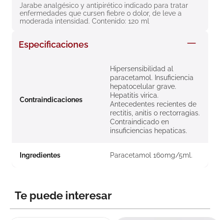
Jarabe analgésico y antipirético indicado para tratar 
8
.
roche posay
enfermedades que cursen fiebre o dolor, de leve a 
moderada intensidad. Contenido: 120 ml
9
.
isdin
10
.
neumoflux
Especificaciones
Hipersensibilidad al
paracetamol. Insuficiencia
hepatocelular grave.
Hepatitis virica.
Contraindicaciones
Antecedentes recientes de
rectitis, anitis o rectorragias.
Contraindicado en
insuficiencias hepaticas.
Ingredientes
Paracetamol 160mg/5ml.
Te puede interesar