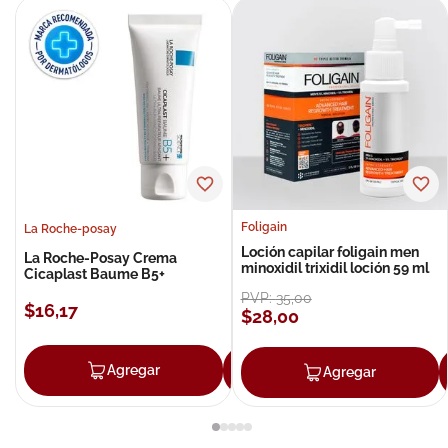
Foligain
La Roche-posay
Loción capilar foligain men
La Roche-Posay Crema
minoxidil trixidil loción 59 ml
Cicaplast Baume B5+
PVP:
35
,
00
$
16
,
17
$
28
,
00
Agregar
Agregar
Agregar