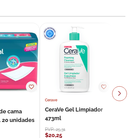
Cerave
CeraVe Gel Limpiador
 de cama
473ml
l 20 unidades
PVP:
25
,
31
$
20
,
25