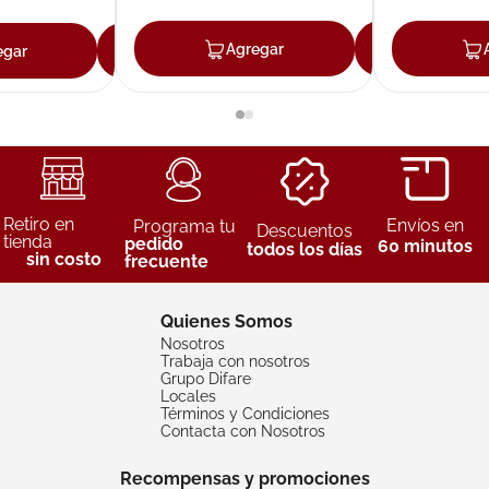
Agregar
Agreg
egar
Agregar
Retiro en
Envíos en
Programa tu
Descuentos
tienda
pedido
60 minutos
todos los días
sin costo
frecuente
Quienes Somos
Nosotros
Trabaja con nosotros
Grupo Difare
Locales
Términos y Condiciones
Contacta con Nosotros
Recompensas y promociones