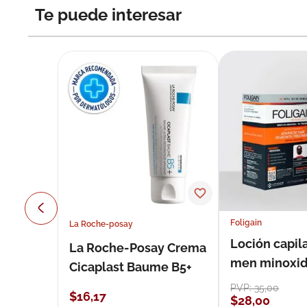
Te puede interesar
Foligain
La Roche-posay
Loción capila
La Roche-Posay Crema
men minoxidil
Cicaplast Baume B5+
loción 59 ml
PVP:
35
,
00
$
16
,
17
$
28
,
00