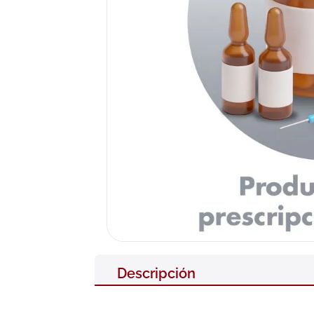
10
.
pañales
Descripción