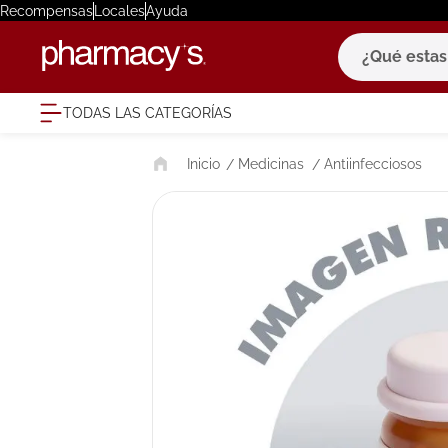
Recompensas
Locales
Ayuda
¿Qué estas bu
TODAS LAS CATEGORÍAS
términ
Medicinas
Antiinfecciosos
1
.
eucerin
2
.
protector
3
.
bioderm
4
.
pilexil
5
.
cerave
6
.
degraler
7
.
isdin
8
.
roche po
9
.
nivea