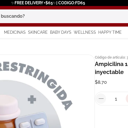
✨FREE DELIVERY +$65✨| CODIGO:FD65
scando?
MEDICINAS
SKINCARE
BABY DAYS
WELLNESS
HAPPY TIME
os más buscados
Código de artículo
:
 solar
Ampicilina 1
a
inyectable
$
8
,
70
say