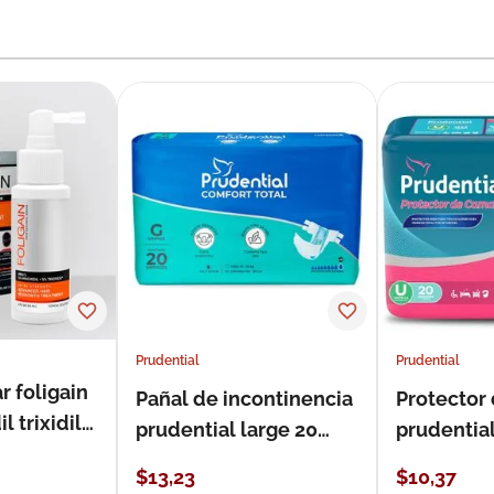
Prudential
Prudential
r foligain
Pañal de incontinencia
Protector
 trixidil
prudential large 20
prudentia
unidades
$
13
,
23
$
10
,
37