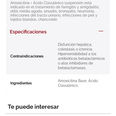
Amoxicilina + Ácido Clavulánico suspensión está 
8
.
roche posay
indicado en el tratamiento de faringitis y amigdalitis, 
otitis media aguda, sinusitis, bronquitis, neumonía, 
9
.
megacistin
infecciones del tracto urinario, infecciones de piel y 
tejidos blandos, chancroide.
10
.
pañales
Especificaciones
Disfunción hepática,
colestasis o ictericia.
Hipersensibilidad a los
Contraindicaciones
antibióticos betalactámicos
o alos inhibidores de
betalactamasas.
Amoxicilina Base, Ácido
Ingredientes
Clavulánico.
Te puede interesar