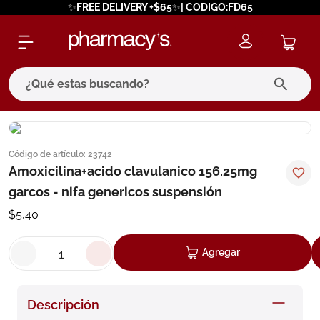
✨FREE DELIVERY +$65✨| CODIGO:FD65
¿Qué estas buscando?
términos más buscados
Código de artículo
:
23742
1
.
eucerin
Amoxicilina+acido clavulanico 156.25mg
2
.
protector solar
garcos - nifa genericos suspensión
3
.
bioderma
$
5
,
40
4
.
pilexil
Agregar
5
.
cerave
6
.
degraler
Descripción
7
.
isdin