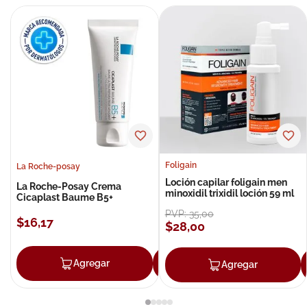
Foligain
La Roche-posay
Loción capilar foligain men
La Roche-Posay Crema
minoxidil trixidil loción 59 ml
Cicaplast Baume B5+
PVP:
35
,
00
$
16
,
17
$
28
,
00
Agregar
Agregar
Agregar