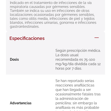
Indicado en el tratamiento de infecciones de la vía 
8
.
roche posay
respiratoria causadas por gérmenes sensibles. 
También se indica su uso en infecciones de otras 
9
.
megacistin
localizaciones ocasionadas por gérmenes sensibles, 
tales como otitis media, infecciones de piel y tejidos 
10
.
pañales
blandos, infecciones urinarias, gonorrea e infecciones 
gastrointestinales.
Especificaciones
Según prescripción médica.
La dosis usual
Dosis
recomendada es 75-100
mg/kg/día dividida cada 12
horas por 7 días.
Se han reportado serias
reacciones anafilácticas
que han llegado a ser
ocasionalmente fatales tras
la administración de
Advertencias
penicilina; sin embargo la
anafilaxia es más probable