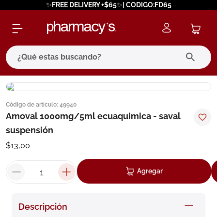
✨FREE DELIVERY +$65✨| CODIGO:FD65
¿Qué estas buscando?
términos más buscados
Código de artículo
:
49940
1
.
eucerin
Amoval 1000mg/5ml ecuaquimica - saval
2
.
protector solar
suspensión
3
.
bioderma
$
13
,
00
4
.
pilexil
Agregar
5
.
cerave
6
.
degraler
Descripción
7
.
isdin