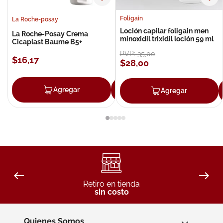
Foligain
La Roche-posay
Loción capilar foligain men
La Roche-Posay Crema
minoxidil trixidil loción 59 ml
Cicaplast Baume B5+
PVP:
35
,
00
$
16
,
17
$
28
,
00
Agregar
Agregar
Agregar
Retiro en tienda
sin costo
Quienes Somos