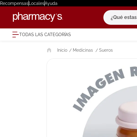
Recompensas
Locales
Ayuda
¿Qué estas bu
TODAS LAS CATEGORÍAS
términ
Medicinas
Sueros
1
.
eucerin
2
.
protector
3
.
bioderm
4
.
pilexil
5
.
cerave
6
.
degraler
7
.
isdin
8
.
roche po
9
.
megacist