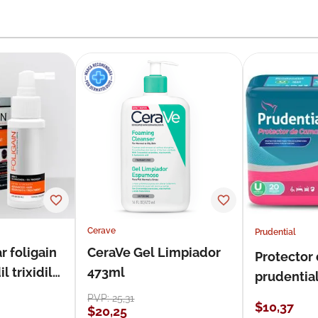
Cerave
Prudential
r foligain
CeraVe Gel Limpiador
Protector
 trixidil
473ml
prudentia
PVP:
25
,
31
$
10
,
37
$
20
,
25