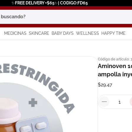
✨FREE DELIVERY +$65✨| CODIGO:FD65
scando?
MEDICINAS
SKINCARE
BABY DAYS
WELLNESS
HAPPY TIME
os más buscados
Código de artículo
:
 solar
Aminoven 10
a
ampolla iny
$
29
,
47
say
in