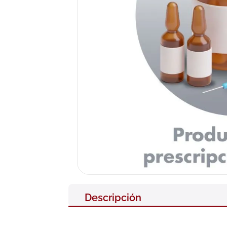
10
.
pañales
Descripción