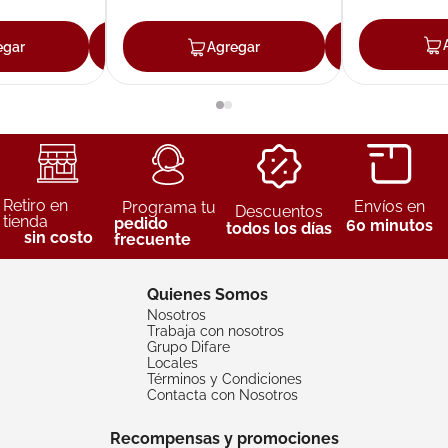
egar
Agregar
Agregar
Agreg
Retiro en
Envíos en
Programa tu
Descuentos
tienda
pedido
60 minutos
todos los días
sin costo
frecuente
Quienes Somos
Nosotros
Trabaja con nosotros
Grupo Difare
Locales
Términos y Condiciones
Contacta con Nosotros
Recompensas y promociones