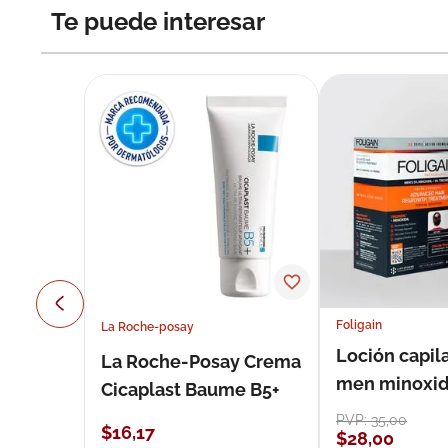
Te puede interesar
Foligain
La Roche-posay
Loción capila
La Roche-Posay Crema
men minoxidil
Cicaplast Baume B5+
loción 59 ml
PVP:
35
,
00
$
16
,
17
$
28
,
00