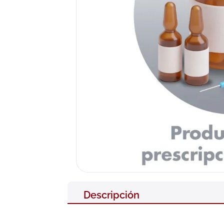
10
.
pañales
Descripción