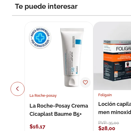
Te puede interesar
Foligain
La Roche-posay
Loción capila
La Roche-Posay Crema
men minoxidil
Cicaplast Baume B5+
loción 59 ml
PVP:
35
,
00
$
16
,
17
$
28
,
00