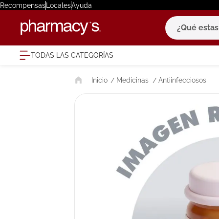
Recompensas
Locales
Ayuda
¿Qué estas bu
TODAS LAS CATEGORÍAS
términ
Medicinas
Antiinfecciosos
1
.
eucerin
2
.
protector
3
.
pilexil
4
.
bioderm
5
.
cerave
6
.
megacist
7
.
degraler
8
.
roche po
9
.
isdin