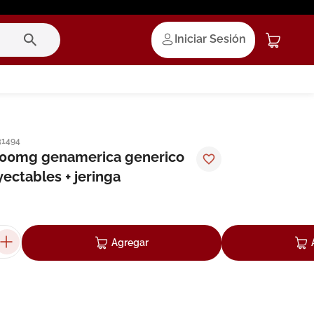
Iniciar Sesión
31494
500mg genamerica generico
ectables + jeringa
Agregar