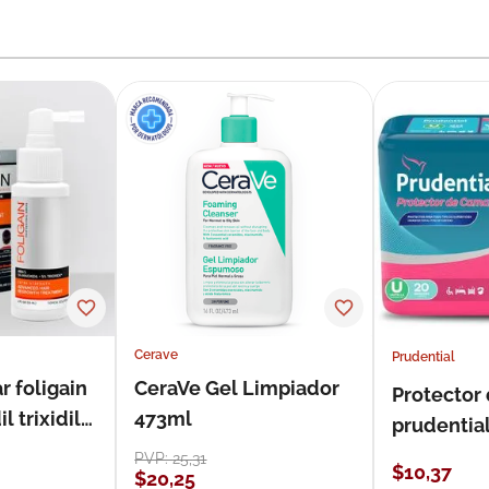
Cerave
Prudential
r foligain
CeraVe Gel Limpiador
Protector
 trixidil
473ml
prudentia
PVP:
25
,
31
$
10
,
37
$
20
,
25