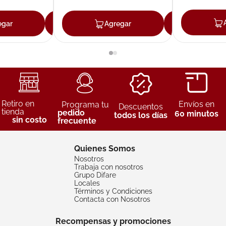
egar
Agregar
Agregar
Agreg
Retiro en
Envíos en
Programa tu
Descuentos
tienda
pedido
60 minutos
todos los días
sin costo
frecuente
Quienes Somos
Nosotros
Trabaja con nosotros
Grupo Difare
Locales
Términos y Condiciones
Contacta con Nosotros
Recompensas y promociones