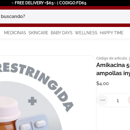
✨FREE DELIVERY +$65✨| CODIGO:FD65
scando?
MEDICINAS
SKINCARE
BABY DAYS
WELLNESS
HAPPY TIME
os más buscados
Código de artículo
:
 solar
Amikacina 
ampollas iny
a
$
4
,
00
in
say