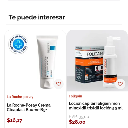
8
.
roche posay
9
.
nivea
Te puede interesar
10
.
pañales
Foligain
La Roche-posay
Loción capilar foligain men
La Roche-Posay Crema
minoxidil trixidil loción 59 ml
Cicaplast Baume B5+
PVP:
35
,
00
$
16
,
17
$
28
,
00