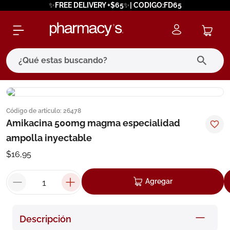
✨FREE DELIVERY +$65✨| CODIGO:FD65
¿Qué estas buscando?
términos más buscados
Código de artículo
:
26478
1
.
eucerin
Amikacina 500mg magma especialidad
2
.
protector solar
ampolla inyectable
3
.
bioderma
$
16
,
95
4
.
pilexil
Agregar
5
.
cerave
6
.
degraler
Descripción
7
.
isdin