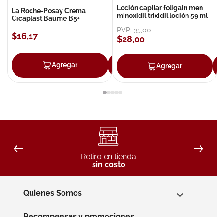
Loción capilar foligain men
La Roche-Posay Crema
minoxidil trixidil loción 59 ml
Cicaplast Baume B5+
PVP:
35
,
00
$
16
,
17
$
28
,
00
Agregar
Agregar
Agregar
Retiro en tienda
sin costo
Quienes Somos
Recompensas y promociones