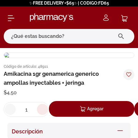
✨FREE DELIVERY +$65✨| CODIGO:FD65
¿Qué estas buscando?
términos más buscados
Código de artículo
:
48911
1
.
eucerin
Amikacina 1gr genamerica generico
2
.
protector solar
ampollas inyectables + jeringa
3
.
bioderma
$
4
,
50
4
.
pilexil
Agregar
5
.
cerave
6
.
degraler
Descripción
7
.
isdin