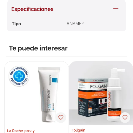
8
.
roche posay
Especificaciones
9
.
nivea
Tipo
#NAME?
10
.
pañales
Te puede interesar
Foligain
La Roche-posay