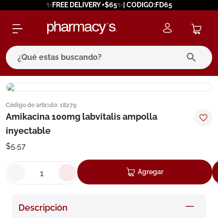
✨FREE DELIVERY +$65✨| CODIGO:FD65
¿Qué estas buscando?
términos más buscados
Código de artículo
:
18279
1
.
eucerin
Amikacina 100mg labvitalis ampolla
2
.
protector solar
inyectable
3
.
pilexil
$
5
,
57
4
.
bioderma
Agregar
5
.
cerave
6
.
degraler
Descripción
7
.
isdin