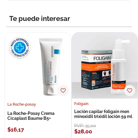
8
.
roche posay
9
.
pañales
Te puede interesar
10
.
nivea
Foligain
La Roche-posay
Loción capilar foligain men
La Roche-Posay Crema
minoxidil trixidil loción 59 ml
Cicaplast Baume B5+
PVP:
35
,
00
$
16
,
17
$
28
,
00