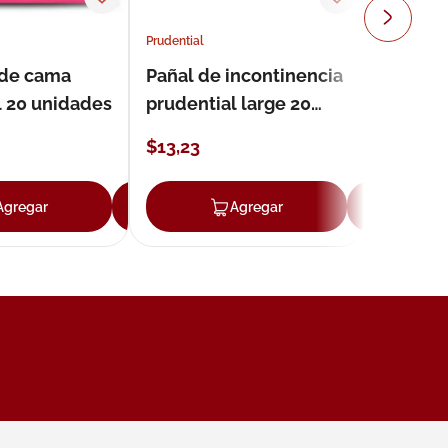
Prudential
 de cama
Pañal de incontinencia
l 20 unidades
prudential large 20
unidades
$
13
,
23
Agregar
Agregar
Agregar
Ag
ar