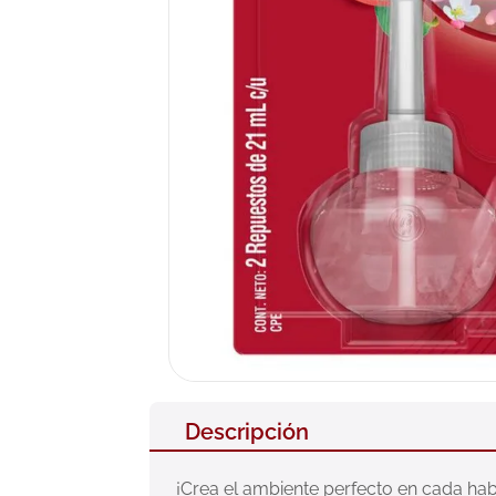
10
.
pañales
Descripción
¡Crea el ambiente perfecto en cada habi