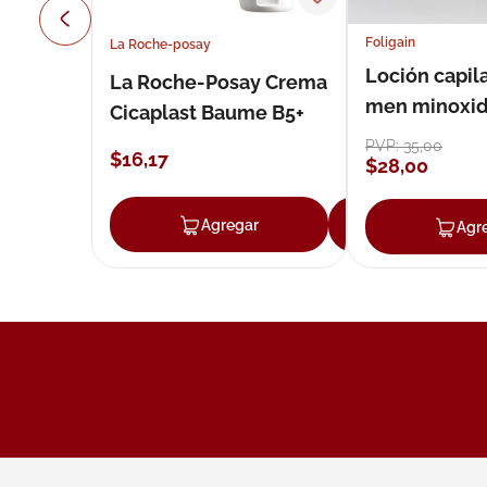
Foligain
La Roche-posay
Loción capila
La Roche-Posay Crema
men minoxidil
Cicaplast Baume B5+
loción 59 ml
PVP:
35
,
00
$
16
,
17
$
28
,
00
Agregar
Agregar
Agr