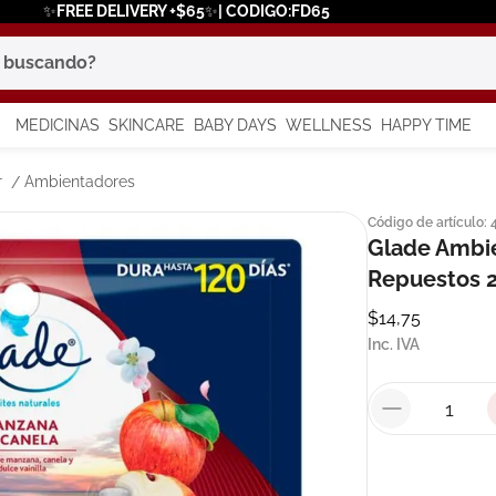
✨FREE DELIVERY +$65✨| CODIGO:FD65
scando?
MEDICINAS
SKINCARE
BABY DAYS
WELLNESS
HAPPY TIME
os más buscados
r
Ambientadores
Código de artículo
:
 solar
Glade Ambi
a
Repuestos 2
$
14
,
75
Inc. IVA
say
in