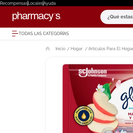
Recompensas
Locales
Ayuda
¿Qué estas bu
TODAS LAS CATEGORÍAS
términ
Hogar
Artículos Para El Hoga
1
.
eucerin
2
.
protector
3
.
bioderm
4
.
pilexil
5
.
cerave
6
.
degraler
7
.
isdin
8
.
roche po
9
.
megacist