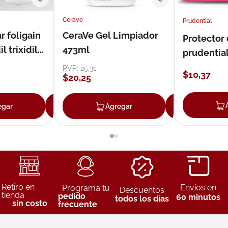
Cerave
Prudential
r foligain
CeraVe Gel Limpiador
Protector
 trixidil
473ml
prudentia
PVP:
25
,
31
$
10
,
37
$
20
,
25
egar
Agregar
Agregar
Agreg
Retiro en
Envíos en
Programa tu
Descuentos
tienda
pedido
60 minutos
todos los días
sin costo
frecuente