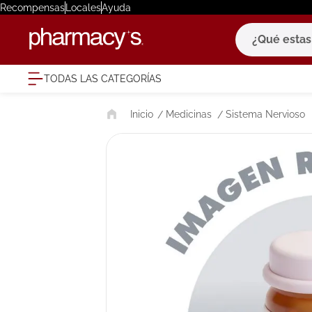
Recompensas
Locales
Ayuda
¿Qué estas bu
TODAS LAS CATEGORÍAS
términ
Medicinas
Sistema Nervioso
1
.
eucerin
2
.
protector
3
.
bioderm
4
.
pilexil
5
.
cerave
6
.
degraler
7
.
isdin
8
.
roche po
9
.
megacist