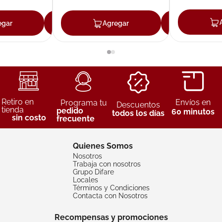
egar
Agregar
Agregar
Agreg
Retiro en
Envíos en
Programa tu
Descuentos
tienda
pedido
60 minutos
todos los días
sin costo
frecuente
Quienes Somos
Nosotros
Trabaja con nosotros
Grupo Difare
Locales
Términos y Condiciones
Contacta con Nosotros
Recompensas y promociones