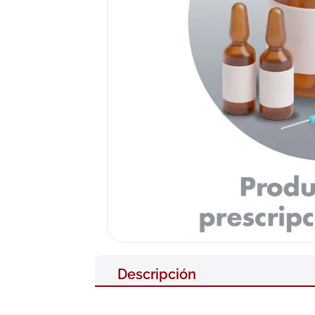
10
.
pañales
Descripción