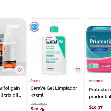
Cerave
Prudential
r foligain
CeraVe Gel Limpiador
Protector
 trixidil
473ml
prudentia
PVP:
25
,
31
$
10
,
37
$
20
,
25