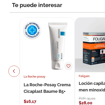
Te puede interesar
Foligain
La Roche-posay
Loción capila
La Roche-Posay Crema
men minoxidil
Cicaplast Baume B5+
loción 59 ml
PVP:
35
,
00
$
16
,
17
$
28
,
00