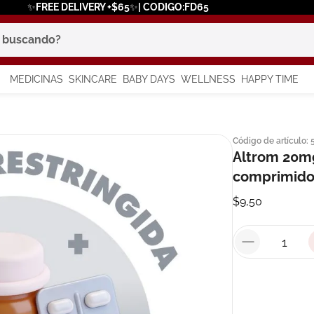
✨FREE DELIVERY +$65✨| CODIGO:FD65
scando?
MEDICINAS
SKINCARE
BABY DAYS
WELLNESS
HAPPY TIME
os más buscados
Código de artículo
:
 solar
Altrom 20mg
a
comprimido
$
9
,
50
say
in