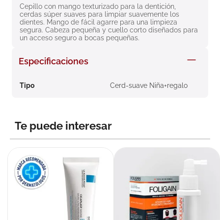
Cepillo con mango texturizado para la dentición, 
8
.
roche posay
cerdas súper suaves para limpiar suavemente los 
dientes. Mango de fácil agarre para una limpieza 
9
.
isdin
segura. Cabeza pequeña y cuello corto diseñados para 
un acceso seguro a bocas pequeñas.
10
.
neumoflux
Especificaciones
Tipo
Cerd-suave Niña+regalo
Te puede interesar