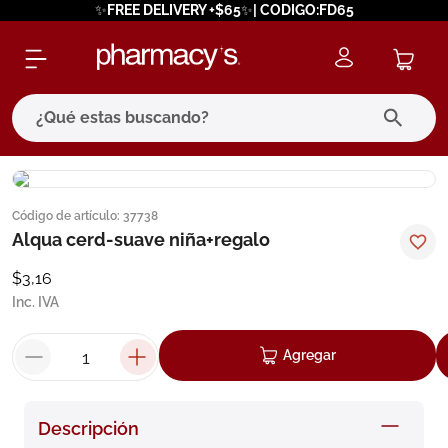
✨FREE DELIVERY +$65✨| CODIGO:FD65
¿Qué estas buscando?
términos más buscados
Código de artículo
:
37738
1
.
eucerin
Alqua cerd-suave niña+regalo
2
.
protector solar
$
3
,
16
3
.
bioderma
Inc. IVA
4
.
pilexil
Agregar
5
.
cerave
6
.
degraler
Descripción
7
.
megacistin