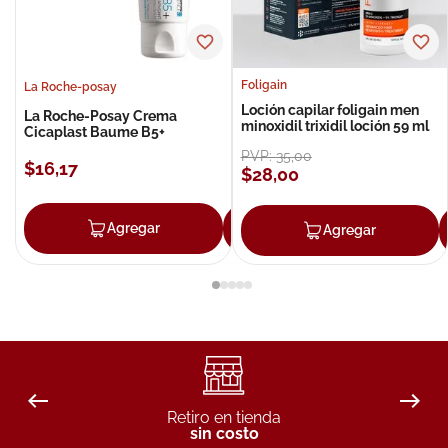
Foligain
La Roche-posay
Loción capilar foligain men
La Roche-Posay Crema
minoxidil trixidil loción 59 ml
Cicaplast Baume B5+
PVP:
35
,
00
$
16
,
17
$
28
,
00
Agregar
Agregar
Agregar
Retiro en tienda
sin costo