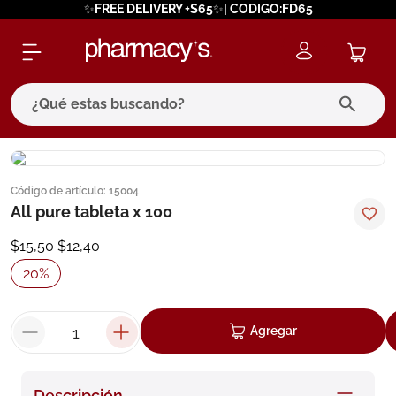
✨FREE DELIVERY +$65✨| CODIGO:FD65
¿Qué estas buscando?
términos más buscados
Código de artículo
:
15004
1
.
eucerin
All pure tableta x 100
2
.
protector solar
$
15
,
50
$
12
,
40
3
.
bioderma
20
%
4
.
pilexil
5
.
cerave
Agregar
6
.
degraler
7
.
isdin
Descripción