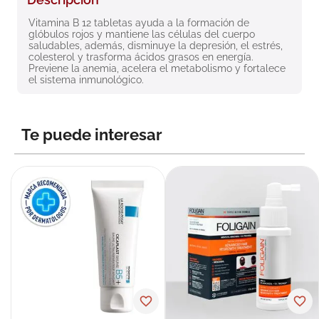
8
.
roche posay
Vitamina B 12 tabletas ayuda a la formación de 
glóbulos rojos y mantiene las células del cuerpo 
9
.
nivea
saludables, además, disminuye la depresión, el estrés, 
colesterol y trasforma ácidos grasos en energía. 
10
.
pañales
Previene la anemia, acelera el metabolismo y fortalece 
el sistema inmunológico.
Te puede interesar