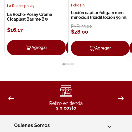
Foligain
La Roche-posay
Loción capilar foligain men
La Roche-Posay Crema
minoxidil trixidil loción 59 ml
Cicaplast Baume B5+
PVP:
35
,
00
$
16
,
17
$
28
,
00
Agregar
Agregar
Agregar
Retiro en tienda
sin costo
Quienes Somos