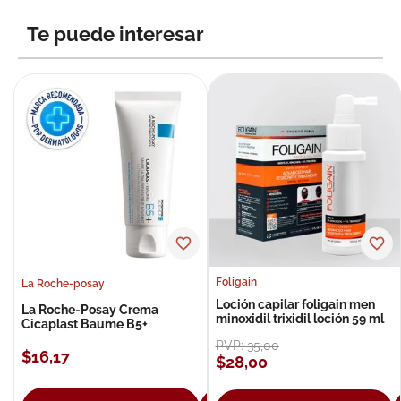
8
.
roche posay
Te puede interesar
9
.
pañales
10
.
nivea
Foligain
La Roche-posay
Loción capilar foligain men
La Roche-Posay Crema
minoxidil trixidil loción 59 ml
Cicaplast Baume B5+
PVP:
35
,
00
$
16
,
17
$
28
,
00