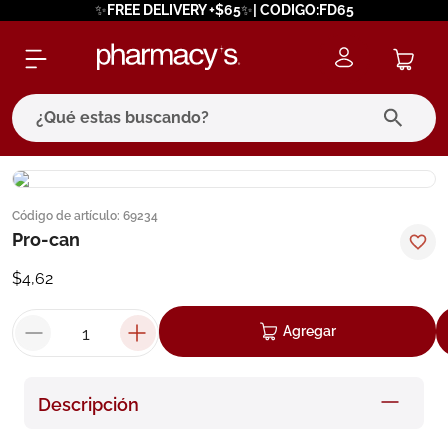
✨FREE DELIVERY +$65✨| CODIGO:FD65
¿Qué estas buscando?
términos más buscados
Código de artículo
:
69234
1
.
eucerin
Pro-can
2
.
protector solar
$
4
,
62
3
.
pilexil
4
.
bioderma
Agregar
5
.
cerave
6
.
degraler
Descripción
7
.
isdin