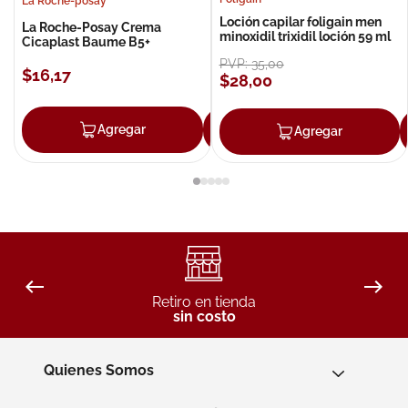
La Roche-posay
Loción capilar foligain men
La Roche-Posay Crema
minoxidil trixidil loción 59 ml
Cicaplast Baume B5+
PVP:
35
,
00
$
16
,
17
$
28
,
00
Agregar
Agregar
Agregar
Retiro en tienda
sin costo
Quienes Somos