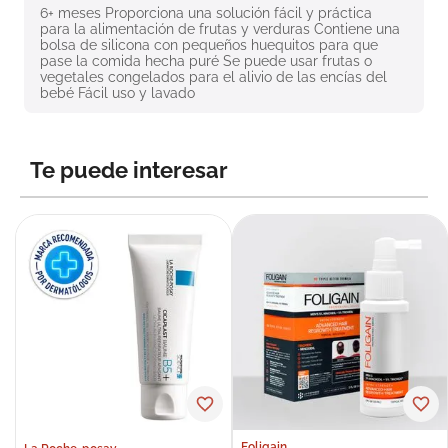
6+ meses Proporciona una solución fácil y práctica 
8
.
roche posay
para la alimentación de frutas y verduras Contiene una 
bolsa de silicona con pequeños huequitos para que 
9
.
isdin
pase la comida hecha puré Se puede usar frutas o 
vegetales congelados para el alivio de las encías del 
10
.
neumoflux
bebé Fácil uso y lavado
Te puede interesar
Foligain