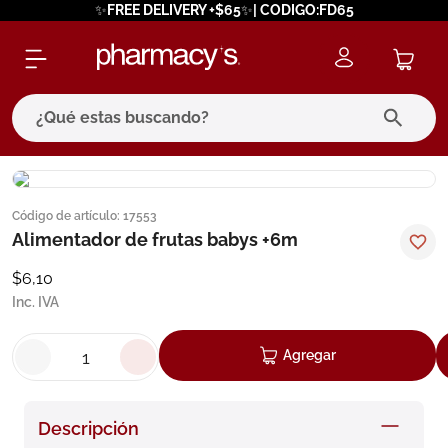
✨FREE DELIVERY +$65✨| CODIGO:FD65
¿Qué estas buscando?
términos más buscados
Código de artículo
:
17553
1
.
eucerin
Alimentador de frutas babys +6m
2
.
protector solar
$
6
,
10
3
.
bioderma
Inc. IVA
4
.
pilexil
Agregar
5
.
cerave
6
.
degraler
Descripción
7
.
megacistin