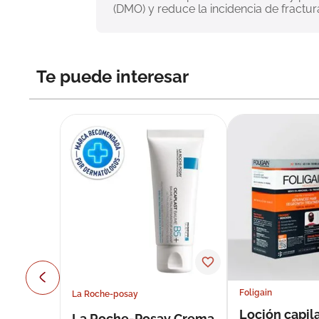
(DMO) y reduce la incidencia de fractur
Te puede interesar
Foligain
La Roche-posay
Loción capila
La Roche-Posay Crema