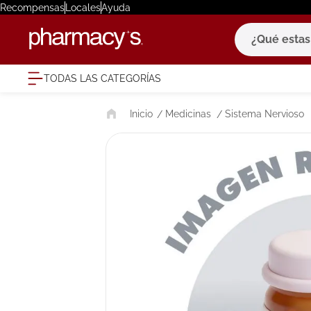
Recompensas
Locales
Ayuda
¿Qué estas bu
TODAS LAS CATEGORÍAS
términ
Medicinas
Sistema Nervioso
1
.
eucerin
2
.
protector
3
.
pilexil
4
.
bioderm
5
.
cerave
6
.
degraler
7
.
isdin
8
.
roche po
9
.
pañales