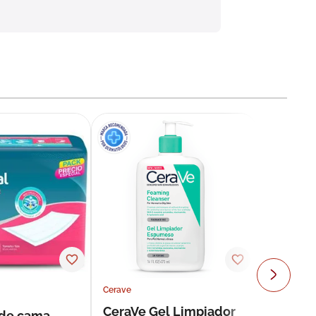
Cerave
CeraVe Gel Limpiador
 de cama