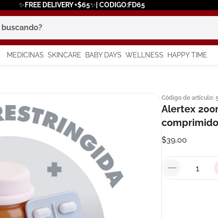
✨FREE DELIVERY +$65✨| CODIGO:FD65
scando?
MEDICINAS
SKINCARE
BABY DAYS
WELLNESS
HAPPY TIME
os más buscados
Código de artículo
:
 solar
Alertex 200
comprimido
a
$
39
,
00
say