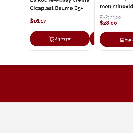
men minoxidil
Cicaplast Baume B5+
loción 59 ml
PVP:
35
,
00
$
16
,
17
$
28
,
00
Agregar
Agregar
Agr