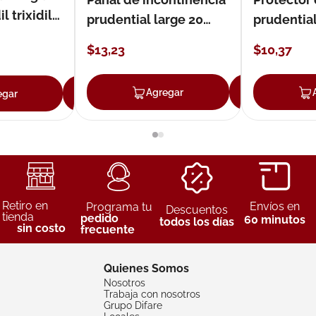
 trixidil
prudential large 20
prudentia
unidades
$
13
,
23
$
10
,
37
Agregar
Agreg
egar
Agregar
Retiro en
Envíos en
Programa tu
Descuentos
tienda
pedido
60 minutos
todos los días
sin costo
frecuente
Quienes Somos
Nosotros
Trabaja con nosotros
Grupo Difare