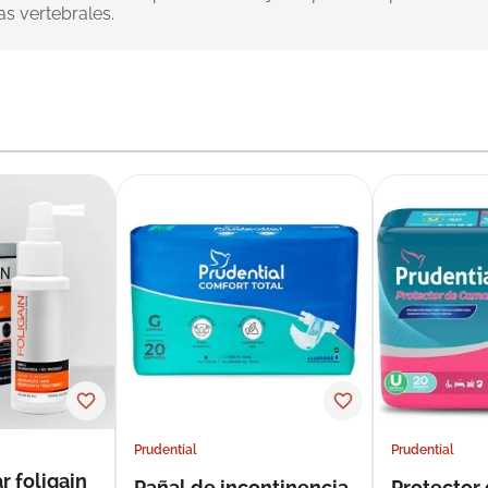
as vertebrales.
Prudential
Prudential
r foligain
Pañal de incontinencia
Protector