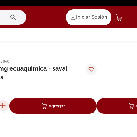
Iniciar Sesión
52806
mg ecuaquimica - saval
s
Agregar