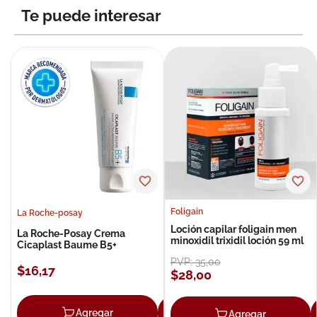
Te puede interesar
8
.
roche posay
9
.
isdin
10
.
neumoflux
Foligain
La Roche-posay
Loción capilar foligain men
La Roche-Posay Crema
minoxidil trixidil loción 59 ml
Cicaplast Baume B5+
PVP:
35
,
00
$
16
,
17
$
28
,
00
Agregar
Agregar
Agregar