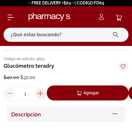
✨FREE DELIVERY +$65✨| CODIGO:FD65
¿Qué estas buscando?
términos más buscados
Código de artículo
:
9653
1
.
eucerin
Glucómetro teradry
2
.
protector solar
$
40
,
00
$
32
,
00
3
.
bioderma
Agregar
4
.
pilexil
5
.
cerave
Descripción
6
.
degraler
7
.
megacistin