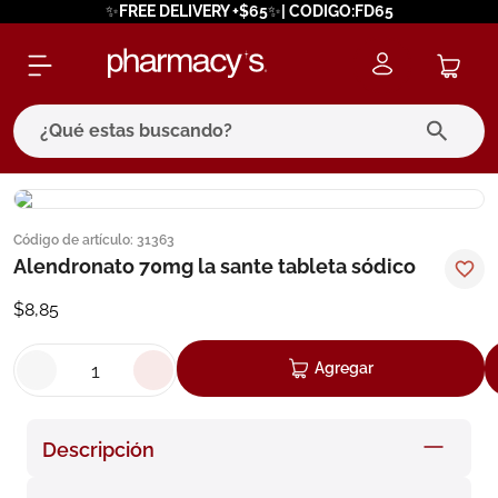
✨FREE DELIVERY +$65✨| CODIGO:FD65
¿Qué estas buscando?
términos más buscados
Código de artículo
:
31363
1
.
eucerin
Alendronato 70mg la sante tableta sódico
2
.
protector solar
$
8
,
85
3
.
pilexil
4
.
bioderma
Agregar
5
.
cerave
6
.
megacistin
Descripción
7
.
degraler