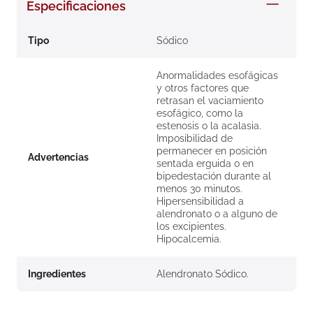
Especificaciones
8
.
roche posay
9
.
isdin
Tipo
Sódico
10
.
pañales
Anormalidades esofágicas
y otros factores que
retrasan el vaciamiento
esofágico, como la
estenosis o la acalasia.
Imposibilidad de
permanecer en posición
Advertencias
sentada erguida o en
bipedestación durante al
menos 30 minutos.
Hipersensibilidad a
alendronato o a alguno de
los excipientes.
Hipocalcemia.
Ingredientes
Alendronato Sódico.