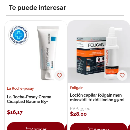
Te puede interesar
Foligain
La Roche-posay
Loción capilar foligain men
La Roche-Posay Crema
minoxidil trixidil loción 59 ml
Cicaplast Baume B5+
PVP:
35
,
00
$
16
,
17
$
28
,
00
Agregar
Agregar