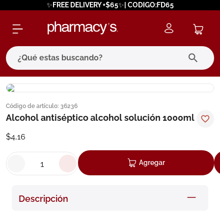
✨FREE DELIVERY +$65✨| CODIGO:FD65
¿Qué estas buscando?
términos más buscados
Código de artículo
:
36236
1
.
eucerin
Alcohol antiséptico alcohol solución 1000ml
2
.
protector solar
$
4
,
16
3
.
bioderma
4
.
pilexil
Agregar
5
.
cerave
6
.
degraler
Descripción
7
.
megacistin