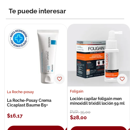
8
.
roche posay
Te puede interesar
9
.
isdin
10
.
neumoflux
Foligain
La Roche-posay
Loción capilar foligain men
La Roche-Posay Crema
minoxidil trixidil loción 59 ml
Cicaplast Baume B5+
PVP:
35
,
00
$
16
,
17
$
28
,
00