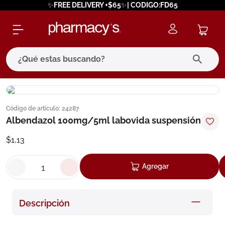
✨FREE DELIVERY +$65✨| CODIGO:FD65
¿Qué estas buscando?
términos más buscados
Código de artículo
:
24287
1
.
eucerin
Albendazol 100mg/5ml labovida suspensión
2
.
protector solar
$
1
,
13
3
.
pilexil
4
.
bioderma
Agregar
5
.
cerave
6
.
megacistin
Descripción
7
.
degraler