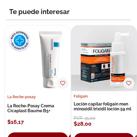
8
.
roche posay
Te puede interesar
9
.
isdin
10
.
pañales
Foligain
La Roche-posay
Loción capilar foligain men
La Roche-Posay Crema
minoxidil trixidil loción 59 ml
Cicaplast Baume B5+
PVP:
35
,
00
$
16
,
17
$
28
,
00