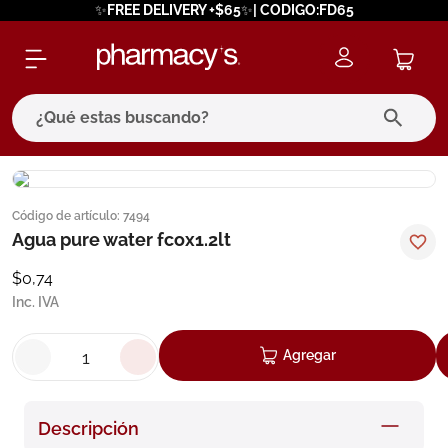
✨FREE DELIVERY +$65✨| CODIGO:FD65
¿Qué estas buscando?
términos más buscados
Código de artículo
:
7494
1
.
eucerin
Agua pure water fcox1.2lt
2
.
protector solar
$
0
,
74
3
.
pilexil
Inc. IVA
4
.
bioderma
Agregar
5
.
cerave
6
.
degraler
Descripción
7
.
isdin