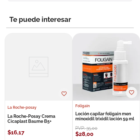
8
.
roche posay
9
.
pañales
Te puede interesar
10
.
nivea
Foligain
La Roche-posay
Loción capilar foligain men
La Roche-Posay Crema
minoxidil trixidil loción 59 ml
Cicaplast Baume B5+
PVP:
35
,
00
$
16
,
17
$
28
,
00