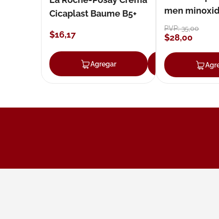
men minoxidil
Cicaplast Baume B5+
loción 59 ml
PVP:
35
,
00
$
16
,
17
$
28
,
00
Agregar
Agregar
Agr