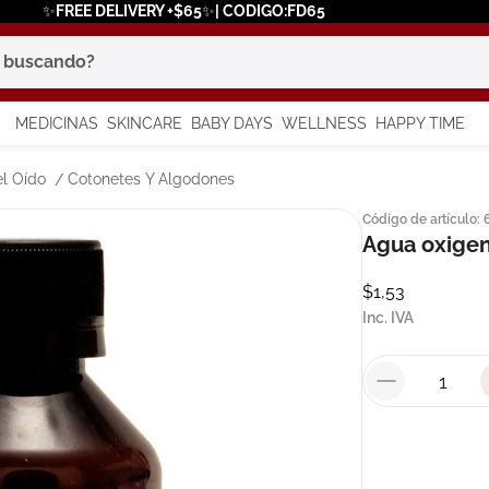
✨FREE DELIVERY +$65✨| CODIGO:FD65
scando?
MEDICINAS
SKINCARE
BABY DAYS
WELLNESS
HAPPY TIME
os más buscados
l Oído
Cotonetes Y Algodones
Código de artículo
:
 solar
Agua oxigen
a
$
1
,
53
Inc. IVA
say
in