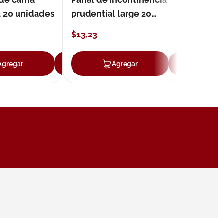
l 20 unidades
prudential large 20
unidades
$
13
,
23
Agregar
Agregar
Agregar
Ag
ar