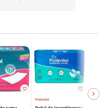
Prudential
 de cama
Pañal de incontinencia