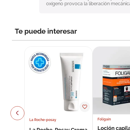
oxígeno provoca la liberación mecánica
Te puede interesar
Foligain
La Roche-posay
Loción capila
La Roche-Posay Crema