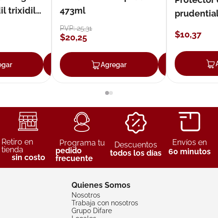
 trixidil
473ml
prudentia
PVP:
25
,
31
$
10
,
37
$
20
,
25
egar
Agregar
Agregar
Agreg
Retiro en
Envíos en
Programa tu
Descuentos
tienda
pedido
60 minutos
todos los días
sin costo
frecuente
Quienes Somos
Nosotros
Trabaja con nosotros
Grupo Difare