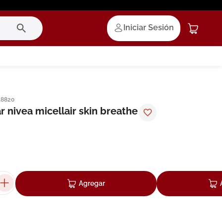
Iniciar Sesión
18820
 nivea micellair skin breathe
Agregar