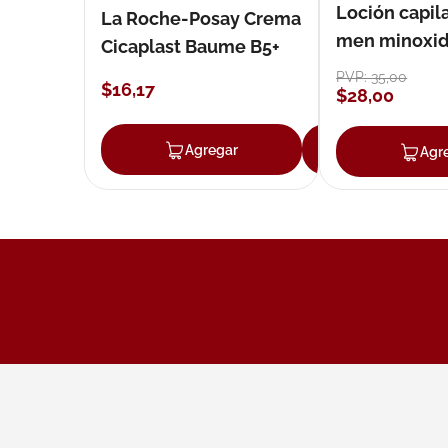
Loción capila
La Roche-Posay Crema
men minoxidil
Cicaplast Baume B5+
loción 59 ml
PVP:
35
,
00
$
16
,
17
$
28
,
00
Agregar
Agregar
Agr