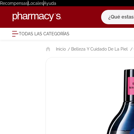
Recompensas
Locales
Ayuda
¿Qué estas bu
TODAS LAS CATEGORÍAS
términ
Belleza Y Cuidado De La Piel
1
.
eucerin
2
.
protector
3
.
bioderm
4
.
pilexil
5
.
cerave
6
.
degraler
7
.
isdin
8
.
roche po
9
.
megacist