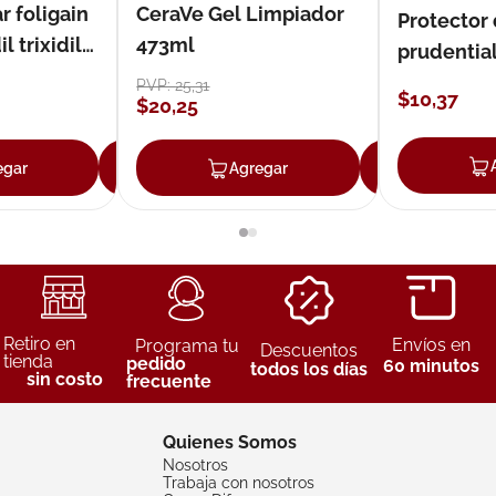
r foligain
CeraVe Gel Limpiador
Protector
 trixidil
473ml
prudentia
PVP:
25
,
31
$
10
,
37
$
20
,
25
egar
Agregar
Agregar
Agreg
Retiro en
Envíos en
Programa tu
Descuentos
tienda
pedido
60 minutos
todos los días
sin costo
frecuente
Quienes Somos
Nosotros
Trabaja con nosotros