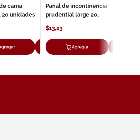
 de cama
Pañal de incontinencia
l 20 unidades
prudential large 20
unidades
$
13
,
23
Agregar
Agregar
Agregar
Ag
ar