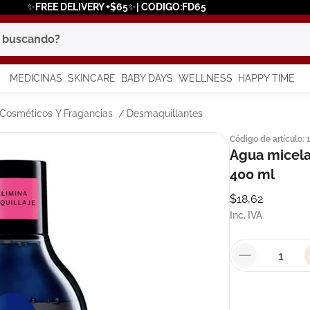
✨FREE DELIVERY +$65✨| CODIGO:FD65
scando?
MEDICINAS
SKINCARE
BABY DAYS
WELLNESS
HAPPY TIME
os más buscados
Cosméticos Y Fragancias
Desmaquillantes
Código de artículo
:
 solar
Agua micelar
a
400 ml
$
18
,
62
Inc. IVA
say
in