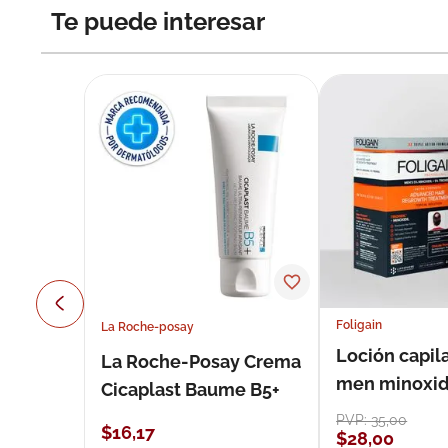
Te puede interesar
Foligain
La Roche-posay
Loción capila
La Roche-Posay Crema
men minoxidil
Cicaplast Baume B5+
loción 59 ml
PVP:
35
,
00
$
16
,
17
$
28
,
00