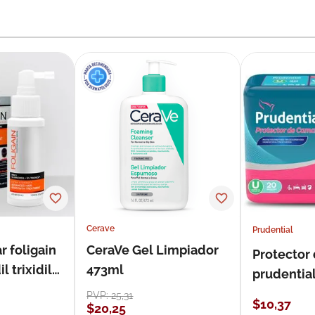
Cerave
Prudential
r foligain
CeraVe Gel Limpiador
Protector
 trixidil
473ml
prudentia
PVP:
25
,
31
$
10
,
37
$
20
,
25