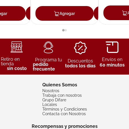
egar
Agregar
Agregar
Agreg
Retiro en
Envíos en
Programa tu
Descuentos
tienda
pedido
60 minutos
todos los días
sin costo
frecuente
Quienes Somos
Nosotros
Trabaja con nosotros
Grupo Difare
Locales
Términos y Condiciones
Contacta con Nosotros
Recompensas y promociones