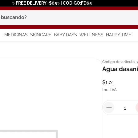
✨FREE DELIVERY +$65✨| CODIGO:FD65
scando?
MEDICINAS
SKINCARE
BABY DAYS
WELLNESS
HAPPY TIME
os más buscados
Código de artículo
:
 solar
Agua dasani
a
$
1
,
01
Inc. IVA
say
in