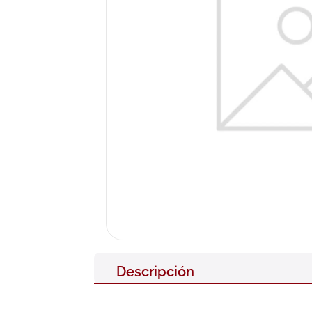
10
.
pañales
Descripción