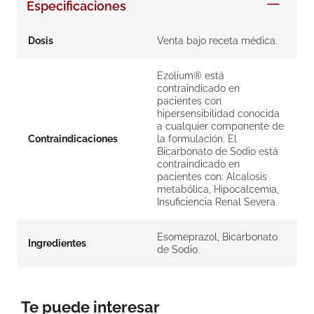
Especificaciones
8
.
roche posay
9
.
megacistin
Dosis
Venta bajo receta médica.
10
.
pañales
Ezolium® está
contraindicado en
pacientes con
hipersensibilidad conocida
a cualquier componente de
Contraindicaciones
la formulación. El
Bicarbonato de Sodio está
contraindicado en
pacientes con: Alcalosis
metabólica, Hipocalcemia,
Insuficiencia Renal Severa.
Esomeprazol, Bicarbonato
Ingredientes
de Sodio.
Te puede interesar