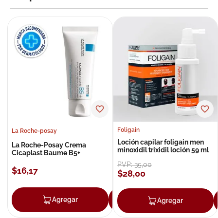
Foligain
La Roche-posay
Loción capilar foligain men
La Roche-Posay Crema
minoxidil trixidil loción 59 ml
Cicaplast Baume B5+
PVP:
35
,
00
$
16
,
17
$
28
,
00
Agregar
Agregar
Agregar