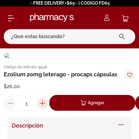
✨FREE DELIVERY +$65✨| CODIGO:FD65
¿Qué estas buscando?
términos más buscados
Código de artículo
:
9548
1
.
eucerin
Ezolium 20mg leterago - procaps cápsulas
2
.
protector solar
$
26
,
00
3
.
bioderma
4
.
pilexil
Agregar
5
.
cerave
6
.
degraler
Descripción
7
.
isdin