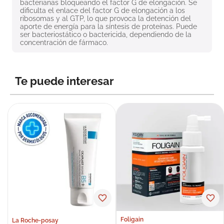
bacterianas bloqueando el factor G de elongación. Se 
8
.
roche posay
dificulta el enlace del factor G de elongación a los 
ribosomas y al GTP, lo que provoca la detención del 
9
.
isdin
aporte de energía para la síntesis de proteínas. Puede 
ser bacteriostático o bactericida, dependiendo de la 
concentración de fármaco.
10
.
neumoflux
Te puede interesar
Foligain
La Roche-posay