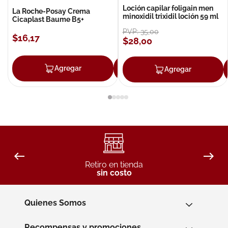
Loción capilar foligain men
La Roche-Posay Crema
minoxidil trixidil loción 59 ml
Cicaplast Baume B5+
PVP:
35
,
00
$
16
,
17
$
28
,
00
Agregar
Agregar
Agregar
Retiro en tienda
sin costo
Quienes Somos
Recompensas y promociones