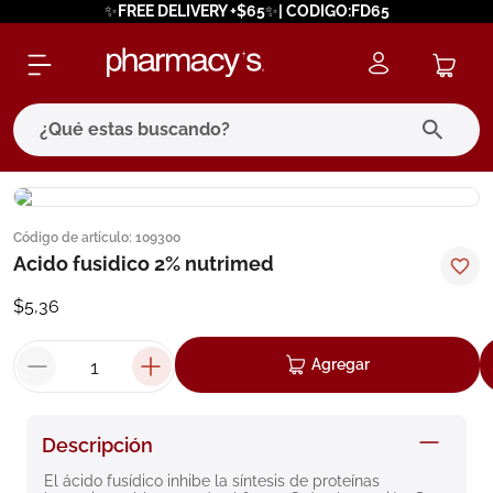
✨FREE DELIVERY +$65✨| CODIGO:FD65
¿Qué estas buscando?
términos más buscados
Código de artículo
:
109300
1
.
eucerin
Acido fusidico 2% nutrimed
2
.
protector solar
$
5
,
36
3
.
bioderma
4
.
pilexil
Agregar
5
.
cerave
6
.
degraler
Descripción
7
.
megacistin
El ácido fusídico inhibe la síntesis de proteínas 