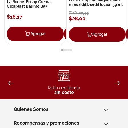
La Roche-Posay Crema
minoxidil trixidil loción 59 ml
Cicaplast Baume B5+
PVP:
35
,
00
$
16
,
17
$
28
,
00
Agregar
Agregar
Agregar
Retiro en tienda
sin costo
Quienes Somos
Recompensas y promociones