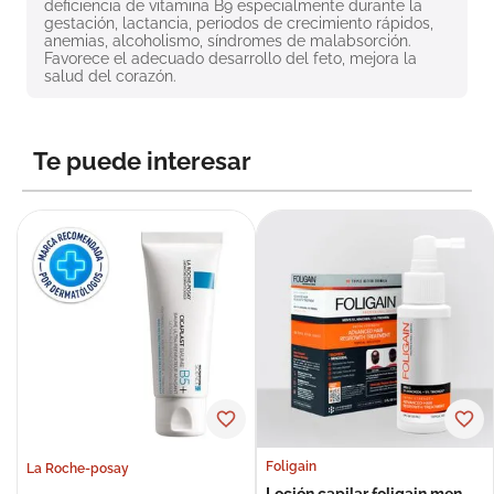
deficiencia de vitamina B9 especialmente durante la 
8
.
roche posay
gestación, lactancia, periodos de crecimiento rápidos, 
anemias, alcoholismo, síndromes de malabsorción. 
9
.
nivea
Favorece el adecuado desarrollo del feto, mejora la 
salud del corazón.
10
.
pañales
Te puede interesar
Foligain
La Roche-posay
Loción capilar foligain men