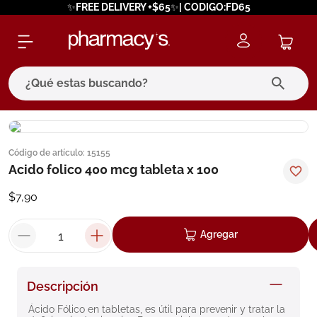
✨FREE DELIVERY +$65✨| CODIGO:FD65
¿Qué estas buscando?
términos más buscados
Código de artículo
:
15155
1
.
eucerin
Acido folico 400 mcg tableta x 100
2
.
protector solar
$
7
,
90
3
.
bioderma
4
.
pilexil
Agregar
5
.
cerave
6
.
degraler
Descripción
7
.
isdin
Ácido Fólico en tabletas, es útil para prevenir y tratar la 