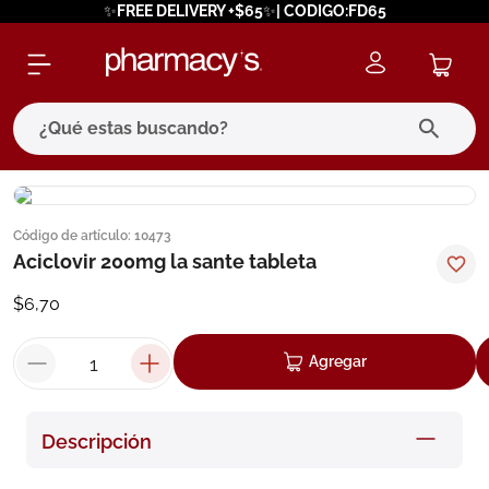
✨FREE DELIVERY +$65✨| CODIGO:FD65
¿Qué estas buscando?
términos más buscados
Código de artículo
:
10473
1
.
eucerin
Aciclovir 200mg la sante tableta
2
.
protector solar
$
6
,
70
3
.
pilexil
4
.
bioderma
Agregar
5
.
cerave
6
.
degraler
Descripción
7
.
isdin