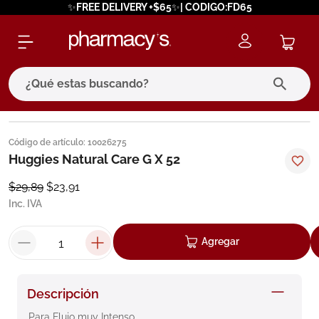
✨FREE DELIVERY +$65✨| CODIGO:FD65
¿Qué estas buscando?
términos más buscados
Código de artículo
:
10026275
1
.
eucerin
Huggies Natural Care G X 52
2
.
protector solar
$
29
,
89
$
23
,
91
Inc. IVA
3
.
bioderma
4
.
pilexil
Agregar
5
.
cerave
6
.
degraler
Descripción
7
.
isdin
Para Flujo muy Intenso