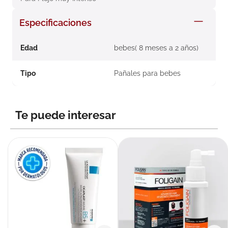
8
.
roche posay
Especificaciones
9
.
megacistin
10
.
pañales
Edad
bebes( 8 meses a 2 años)
Tipo
Pañales para bebes
Te puede interesar