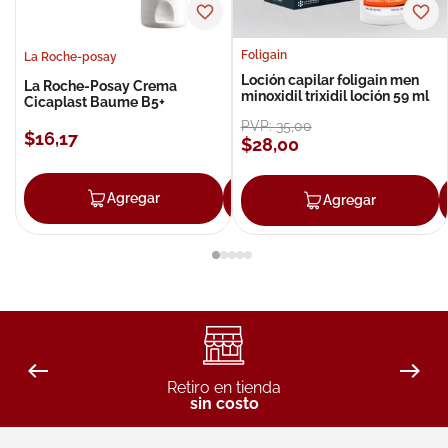
Foligain
La Roche-posay
Loción capilar foligain men
La Roche-Posay Crema
minoxidil trixidil loción 59 ml
Cicaplast Baume B5+
PVP:
35
,
00
$
16
,
17
$
28
,
00
Agregar
Agregar
Agregar
Retiro en tienda
sin costo