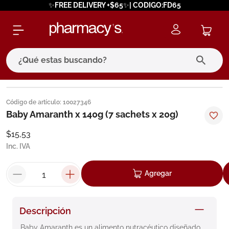
✨FREE DELIVERY +$65✨| CODIGO:FD65
¿Qué estas buscando?
términos más buscados
Código de artículo
:
10027346
1
.
eucerin
Baby Amaranth x 140g (7 sachets x 20g)
2
.
protector solar
$
15
,
53
Inc. IVA
3
.
bioderma
4
.
pilexil
Agregar
5
.
cerave
6
.
degraler
Descripción
7
.
isdin
Baby Amaranth es un alimento nutracéutico diseñado 