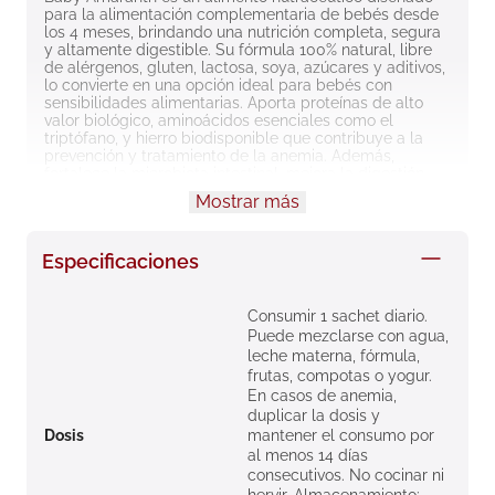
para la alimentación complementaria de bebés desde 
8
.
roche posay
los 4 meses, brindando una nutrición completa, segura 
y altamente digestible. Su fórmula 100% natural, libre 
9
.
nivea
de alérgenos, gluten, lactosa, soya, azúcares y aditivos, 
lo convierte en una opción ideal para bebés con 
10
.
pañales
sensibilidades alimentarias. Aporta proteínas de alto 
valor biológico, aminoácidos esenciales como el 
triptófano, y hierro biodisponible que contribuye a la 
prevención y tratamiento de la anemia. Además, 
fortalece la microbiota intestinal, mejora la digestión, 
estimula el apetito y favorece un mejor descanso del 
Mostrar más
bebé. Su presentación en polvo es práctica, versátil y 
fácil de mezclar con leche, agua, frutas o papillas, sin 
alterar el sabor. Es una solución integral para apoyar el 
Especificaciones
crecimiento, desarrollo y bienestar infantil de forma 
segura y natural.
Consumir 1 sachet diario.
Puede mezclarse con agua,
leche materna, fórmula,
frutas, compotas o yogur.
En casos de anemia,
duplicar la dosis y
Dosis
mantener el consumo por
al menos 14 días
consecutivos. No cocinar ni