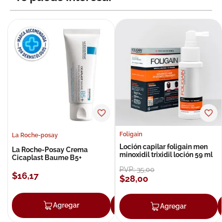
Foligain
La Roche-posay
Loción capilar foligain men
La Roche-Posay Crema
minoxidil trixidil loción 59 ml
Cicaplast Baume B5+
PVP:
35
,
00
$
16
,
17
$
28
,
00
Agregar
Agregar
Agregar