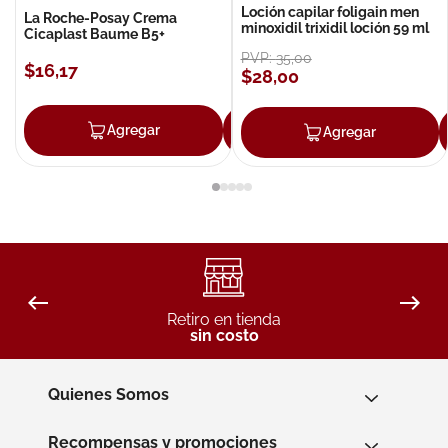
Loción capilar foligain men
La Roche-Posay Crema
minoxidil trixidil loción 59 ml
Cicaplast Baume B5+
PVP:
35
,
00
$
16
,
17
$
28
,
00
Agregar
Agregar
Agregar
Retiro en tienda
sin costo
Quienes Somos
Recompensas y promociones