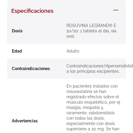
8
.
roche posay
Especificaciones
9
.
nivea
ROSUVINA LEGRAND® E
10
.
pañales
Dosis
10/20: 1 tableta al día, vía
oral.
Edad
Adulto
Contraindicaciones:Hipersensibili
Contraindicaciones
a los principios excipientes.
En pacientes tratados con
rosuvastatina se han
registrado efectos sobre el
músculo esquelético, por ej.
mialgia, miopatía y,
raramente, rabdomiólisis
con todas las dosis,
Advertencias
especialmente con dosis
superiores a 20 mg. Se han