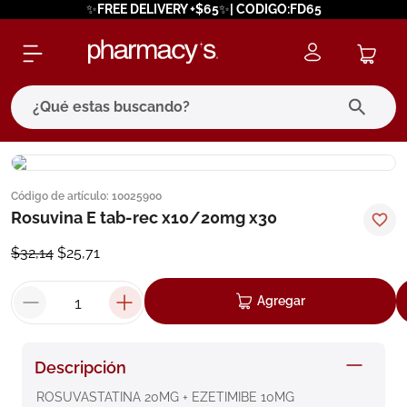
✨FREE DELIVERY +$65✨| CODIGO:FD65
¿Qué estas buscando?
términos más buscados
Código de artículo
:
10025900
1
.
eucerin
Rosuvina E tab-rec x10/20mg x30
2
.
protector solar
$
32
,
14
$
25
,
71
3
.
bioderma
4
.
pilexil
Agregar
5
.
cerave
6
.
degraler
Descripción
7
.
isdin
ROSUVASTATINA 20MG + EZETIMIBE 10MG