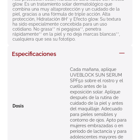
glow. Es un tratamiento solar dermatológico que 
8
.
roche posay
combina una muy altaprotección y un cuidado de la 
piel, gracias a una fórmula de triple acción. Alta 
9
.
nivea
protección, Hidratación 8H* y Efecto glow. Su textura 
ha sido especialmente concebida para un uso 
10
.
pañales
cotidiano. No grasa** ni pegajosa**, penetra 
rápidamente** en la piel y no deja marcas blancas**, 
cualquiera que sea su fototipo.
Especificaciones
Cada mañana, aplique
UVEBLOCK SUN SERUM
SPF50 sobre el rostro y el
cuello antes de la
exposición solar. Aplique
después de la rutina de
cuidado de la piel y antes
Dosis
del maquillaje. Adecuado
para pieles sensibles y
contorno de ojos. Apto para
mujeres embrazadas o en
período de lactancia y para
adolescentes mayores de