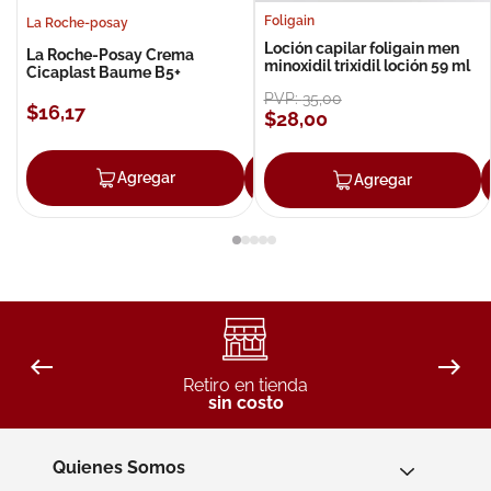
Foligain
La Roche-posay
Loción capilar foligain men
La Roche-Posay Crema
minoxidil trixidil loción 59 ml
Cicaplast Baume B5+
PVP:
35
,
00
$
16
,
17
$
28
,
00
Agregar
Agregar
Agregar
Retiro en tienda
sin costo
Quienes Somos