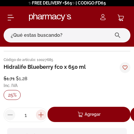
✨FREE DELIVERY +$65✨| CODIGO:FD65
¿Qué estas buscando?
términos más buscados
Código de artículo
:
10027685
1
.
eucerin
Hidralife Blueberry fco x 650 ml
2
.
protector solar
$
1
,
71
$
1
,
28
Inc. IVA
3
.
bioderma
25
%
4
.
pilexil
5
.
cerave
Agregar
6
.
degraler
7
.
isdin