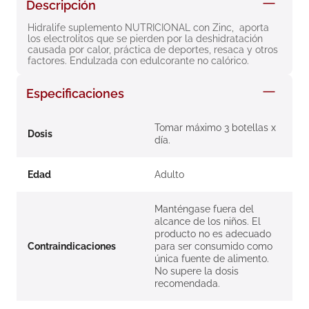
Descripción
8
.
roche posay
Hidralife suplemento NUTRICIONAL con Zinc,  aporta 
9
.
megacistin
los electrolitos que se pierden por la deshidratación 
causada por calor, práctica de deportes, resaca y otros 
10
.
pañales
factores. Endulzada con edulcorante no calórico.
Especificaciones
Tomar máximo 3 botellas x
Dosis
día.
Edad
Adulto
Manténgase fuera del
alcance de los niños. El
producto no es adecuado
Contraindicaciones
para ser consumido como
única fuente de alimento.
No supere la dosis
recomendada.