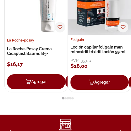
Foligain
La Roche-posay
Loción capilar foligain men
La Roche-Posay Crema
minoxidil trixidil loción 59 ml
Cicaplast Baume B5+
PVP:
35
,
00
$
16
,
17
$
28
,
00
Agregar
Agregar
Agregar