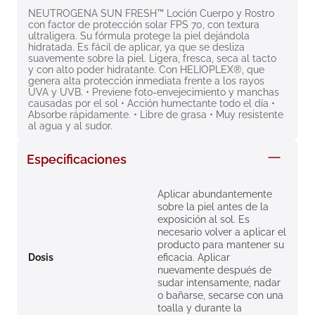
8
.
roche posay
NEUTROGENA SUN FRESH™ Loción Cuerpo y Rostro 
con factor de protección solar FPS 70, con textura 
ultraligera. Su fórmula protege la piel dejándola 
9
.
isdin
hidratada. Es fácil de aplicar, ya que se desliza 
suavemente sobre la piel. Ligera, fresca, seca al tacto 
10
.
neumoflux
y con alto poder hidratante. Con HELIOPLEX®, que 
genera alta protección inmediata frente a los rayos 
UVA y UVB. • Previene foto-envejecimiento y manchas 
causadas por el sol • Acción humectante todo el día • 
Absorbe rápidamente. • Libre de grasa • Muy resistente 
al agua y al sudor.
Especificaciones
Aplicar abundantemente
sobre la piel antes de la
exposición al sol. Es
necesario volver a aplicar el
producto para mantener su
Dosis
eficacia. Aplicar
nuevamente después de
sudar intensamente, nadar
o bañarse, secarse con una
toalla y durante la