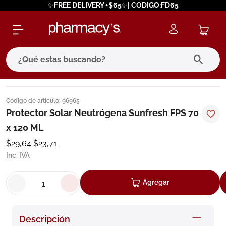
✨FREE DELIVERY +$65✨| CODIGO:FD65
¿Qué estas buscando?
términos más buscados
Código de artículo
:
96965
1
.
eucerin
Protector Solar Neutrógena Sunfresh FPS 70
x 120 ML
2
.
protector solar
$
29
,
64
$
23
,
71
3
.
bioderma
Inc. IVA
4
.
pilexil
5
.
cerave
Agregar
6
.
degraler
7
.
megacistin
Descripción