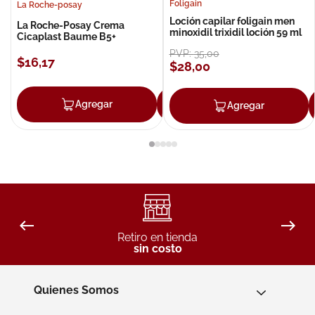
Foligain
La Roche-posay
Loción capilar foligain men
La Roche-Posay Crema
minoxidil trixidil loción 59 ml
Cicaplast Baume B5+
PVP:
35
,
00
$
16
,
17
$
28
,
00
Agregar
Agregar
Agregar
Retiro en tienda
sin costo
Quienes Somos