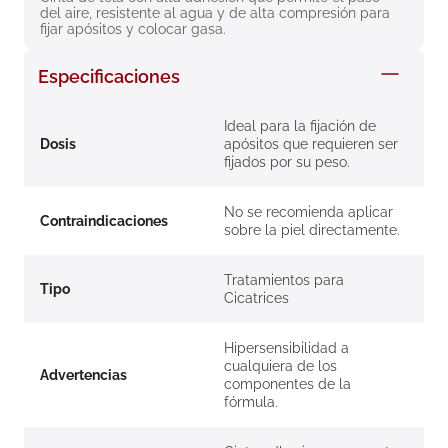
del aire, resistente al agua y de alta compresión para 
8
.
roche posay
fijar apósitos y colocar gasa.
9
.
nivea
Especificaciones
10
.
pañales
Ideal para la fijación de
Dosis
apósitos que requieren ser
fijados por su peso.
No se recomienda aplicar
Contraindicaciones
sobre la piel directamente.
Tratamientos para
Tipo
Cicatrices
Hipersensibilidad a
cualquiera de los
Advertencias
componentes de la
fórmula.