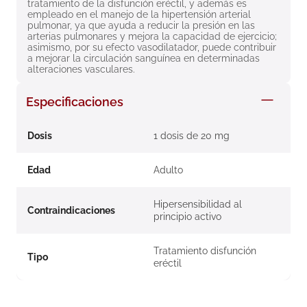
tratamiento de la disfunción eréctil, y además es 
8
.
roche posay
empleado en el manejo de la hipertensión arterial 
pulmonar, ya que ayuda a reducir la presión en las 
9
.
megacistin
arterias pulmonares y mejora la capacidad de ejercicio; 
asimismo, por su efecto vasodilatador, puede contribuir 
a mejorar la circulación sanguínea en determinadas 
10
.
pañales
alteraciones vasculares.
Especificaciones
Dosis
1 dosis de 20 mg
Edad
Adulto
Hipersensibilidad al
Contraindicaciones
principio activo
Tratamiento disfunción
Tipo
eréctil