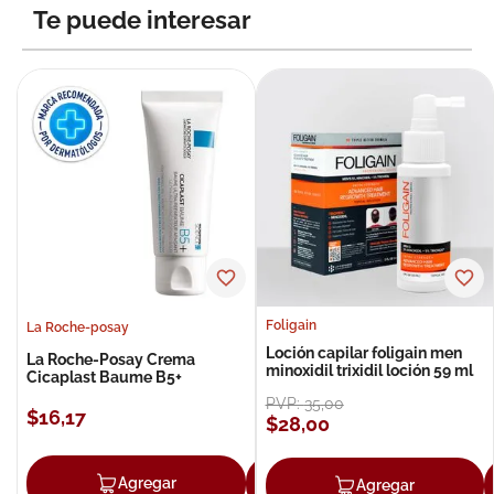
Te puede interesar
Foligain
La Roche-posay
Loción capilar foligain men
La Roche-Posay Crema
minoxidil trixidil loción 59 ml
Cicaplast Baume B5+
PVP:
35
,
00
$
16
,
17
$
28
,
00
Agregar
Agregar
Agregar