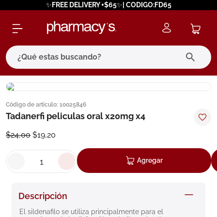
✨FREE DELIVERY +$65✨| CODIGO:FD65
¿Qué estas buscando?
términos más buscados
Código de artículo
:
10025846
1
.
eucerin
Tadanerfi peliculas oral x20mg x4
2
.
protector solar
$
24
,
00
$
19
,
20
3
.
bioderma
4
.
pilexil
Agregar
5
.
cerave
6
.
degraler
Descripción
7
.
isdin
El sildenafilo se utiliza principalmente para el 