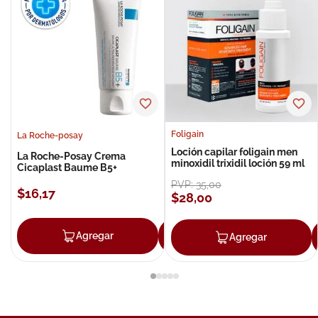
Foligain
La Roche-posay
Loción capilar foligain men
La Roche-Posay Crema
minoxidil trixidil loción 59 ml
Cicaplast Baume B5+
PVP:
35
,
00
$
16
,
17
$
28
,
00
Agregar
Agregar
Agregar