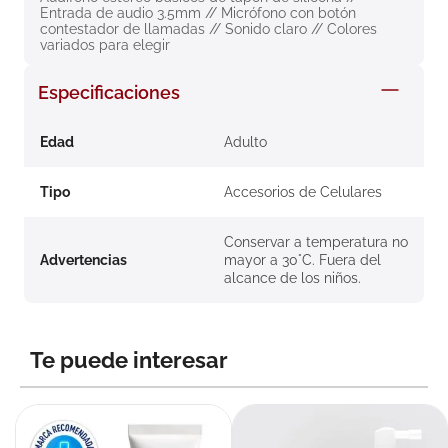
Entrada de audio 3.5mm // Micrófono con botón 
8
.
roche posay
contestador de llamadas // Sonido claro // Colores 
variados para elegir
9
.
isdin
10
.
pañales
Especificaciones
Edad
Adulto
Tipo
Accesorios de Celulares
Conservar a temperatura no
Advertencias
mayor a 30°C. Fuera del
alcance de los niños.
Te puede interesar