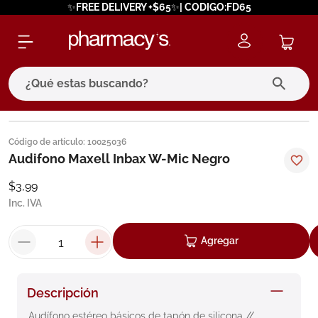
✨FREE DELIVERY +$65✨| CODIGO:FD65
¿Qué estas buscando?
términos más buscados
Código de artículo
:
10025036
1
.
eucerin
Audifono Maxell Inbax W-Mic Negro
2
.
protector solar
$
3
,
99
Inc. IVA
3
.
pilexil
4
.
bioderma
Agregar
5
.
cerave
6
.
megacistin
Descripción
7
.
degraler
Audífono estéreo básicos de tapón de silicona // 