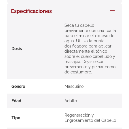
8
.
roche posay
Especificaciones
9
.
megacistin
10
.
pañales
Seca tu cabello
previamente con una toalla
para eliminar el exceso de
agua. Utiliza la punta
dosificadora para aplicar
Dosis
directamente el tónico
sobre el cuero cabelludo y
masajea. Dejar secar
brevemente y peinar como
de costumbre.
Género
Masculino
Edad
Adulto
Regeneración y
Tipo
Engrosamiento del Cabello