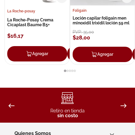
Foligain
La Roche-posay
Loción capilar foligain men
La Roche-Posay Crema
minoxidil trixidil loción 59 ml
Cicaplast Baume B5+
PVP:
35
,
00
$
16
,
17
$
28
,
00
Agregar
Agregar
Agregar
Retiro en tienda
sin costo
Quienes Somos