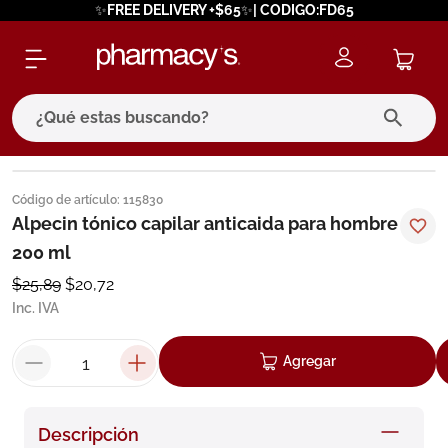
✨FREE DELIVERY +$65✨| CODIGO:FD65
¿Qué estas buscando?
términos más buscados
Código de artículo
:
115830
1
.
eucerin
Alpecin tónico capilar anticaida para hombre
200 ml
2
.
protector solar
$
25
,
89
$
20
,
72
3
.
bioderma
Inc. IVA
4
.
pilexil
5
.
cerave
Agregar
6
.
degraler
7
.
isdin
Descripción