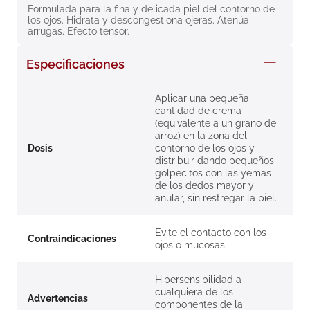
Formulada para la fina y delicada piel del contorno de 
8
.
roche posay
los ojos. Hidrata y descongestiona ojeras. Atenúa 
arrugas. Efecto tensor.
9
.
nivea
10
.
pañales
Especificaciones
Aplicar una pequeña
cantidad de crema
(equivalente a un grano de
arroz) en la zona del
Dosis
contorno de los ojos y
distribuir dando pequeños
golpecitos con las yemas
de los dedos mayor y
anular, sin restregar la piel.
Evite el contacto con los
Contraindicaciones
ojos o mucosas.
Hipersensibilidad a
cualquiera de los
Advertencias
componentes de la