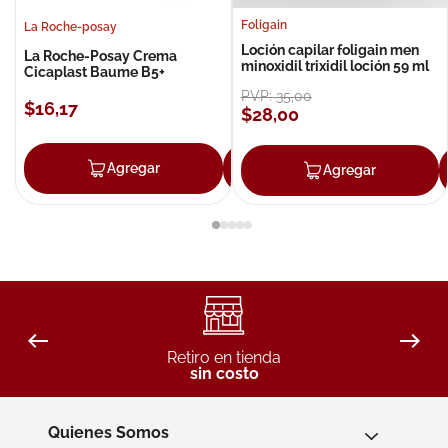
Foligain
La Roche-posay
Loción capilar foligain men
La Roche-Posay Crema
minoxidil trixidil loción 59 ml
Cicaplast Baume B5+
PVP:
35
,
00
$
16
,
17
$
28
,
00
Agregar
Agregar
Agregar
Retiro en tienda
sin costo
Quienes Somos