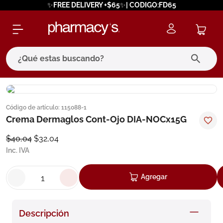
✨FREE DELIVERY +$65✨| CODIGO:FD65
¿Qué estas buscando?
términos más buscados
Código de artículo
:
115088-1
1
.
eucerin
Crema Dermaglos Cont-Ojo DIA-NOCx15G
2
.
protector solar
$
40
,
04
$
32
,
04
3
.
bioderma
Inc. IVA
4
.
pilexil
Agregar
5
.
cerave
6
.
degraler
Descripción
7
.
isdin