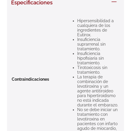
Especificaciones
8
.
roche posay
9
.
megacistin
Hipersensibilidad a
cualquiera de los
10
.
pañales
ingredientes de
Eutirox.
Insuficiencia
suprarrenal sin
tratamiento.
Insuficiencia
hipofisiaria sin
tratamiento.
Tirotoxicosis sin
tratamiento.
La terapia de
Contraindicaciones
combinación de
levotiroxina y un
agente antitiroideo
para hipertiroidismo
no está indicada
durante el embarazo.
No se debe iniciar un
tratamiento con
levotiroxina en
pacientes con infarto
agudo de miocardio,