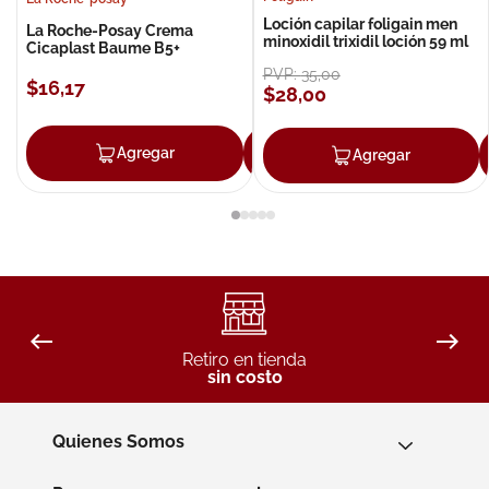
Loción capilar foligain men
La Roche-Posay Crema
minoxidil trixidil loción 59 ml
Cicaplast Baume B5+
PVP:
35
,
00
$
16
,
17
$
28
,
00
Agregar
Agregar
Agregar
Retiro en tienda
sin costo
Quienes Somos