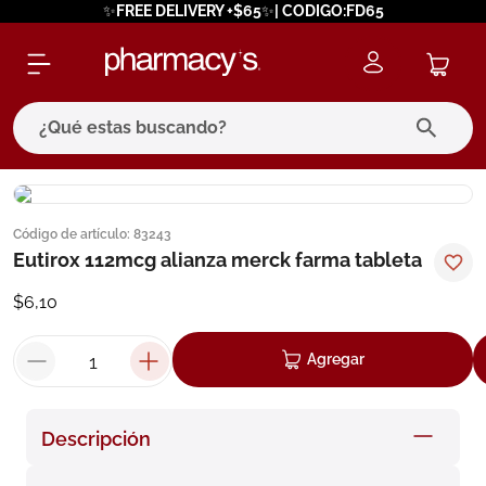
✨FREE DELIVERY +$65✨| CODIGO:FD65
¿Qué estas buscando?
términos más buscados
Código de artículo
:
83243
1
.
eucerin
Eutirox 112mcg alianza merck farma tableta
2
.
protector solar
$
6
,
10
3
.
bioderma
4
.
pilexil
Agregar
5
.
cerave
6
.
degraler
Descripción
7
.
isdin