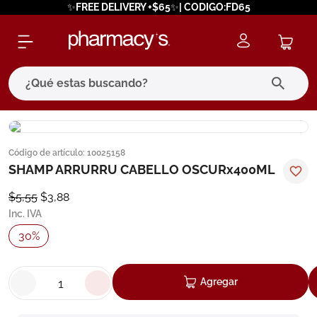
✨FREE DELIVERY +$65✨| CODIGO:FD65
¿Qué estas buscando?
términos más buscados
Código de artículo
:
10025158
1
.
eucerin
SHAMP ARRURRU CABELLO OSCURx400ML
2
.
protector solar
$
5
,
55
$
3
,
88
3
.
pilexil
Inc. IVA
4
.
bioderma
30
%
5
.
cerave
6
.
megacistin
Agregar
7
.
degraler