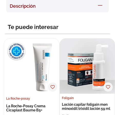
8
.
roche posay
Descripción
9
.
isdin
10
.
neumoflux
Te puede interesar
Foligain
La Roche-posay
Loción capilar foligain men
La Roche-Posay Crema
minoxidil trixidil loción 59 ml
Cicaplast Baume B5+