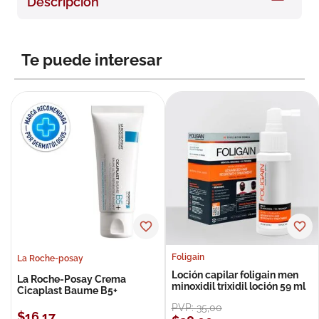
Descripción
8
.
roche posay
9
.
isdin
Te puede interesar
10
.
neumoflux
Foligain
La Roche-posay
Loción capilar foligain men
La Roche-Posay Crema
minoxidil trixidil loción 59 ml
Cicaplast Baume B5+
PVP:
35
,
00
$
16
,
17