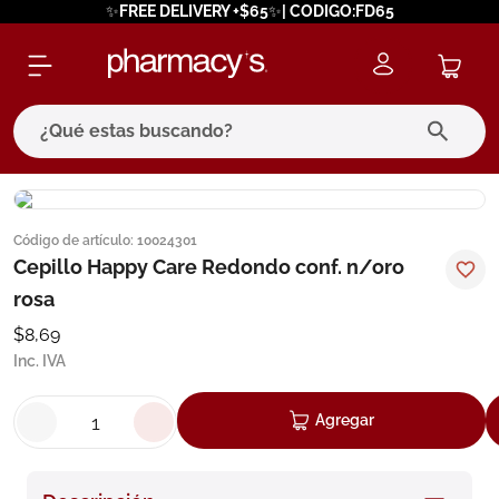
✨FREE DELIVERY +$65✨| CODIGO:FD65
¿Qué estas buscando?
términos más buscados
Código de artículo
:
10024301
1
.
eucerin
Cepillo Happy Care Redondo conf. n/oro
2
.
protector solar
rosa
3
.
bioderma
$
8
,
69
Inc. IVA
4
.
pilexil
5
.
cerave
Agregar
6
.
degraler
7
.
megacistin