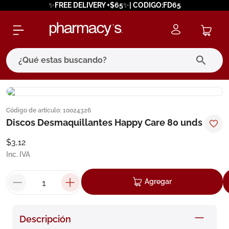
✨FREE DELIVERY +$65✨| CODIGO:FD65
¿Qué estas buscando?
términos más buscados
Código de artículo
:
10024326
1
.
eucerin
Discos Desmaquillantes Happy Care 80 unds
2
.
protector solar
$
3
,
12
3
.
bioderma
Inc. IVA
4
.
pilexil
Agregar
5
.
cerave
6
.
degraler
Descripción
7
.
isdin