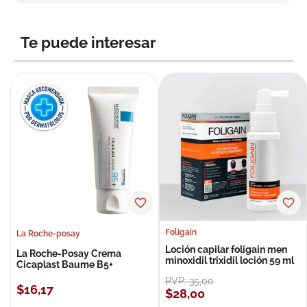
8
.
roche posay
9
.
megacistin
Te puede interesar
10
.
pañales
Foligain
La Roche-posay
Loción capilar foligain men
La Roche-Posay Crema
minoxidil trixidil loción 59 ml
Cicaplast Baume B5+
PVP:
35
,
00
$
16
,
17
$
28
,
00