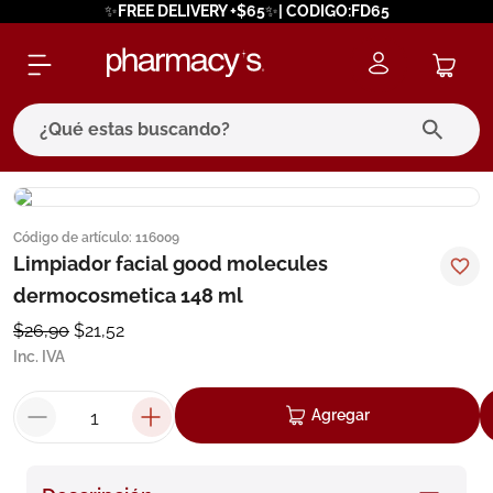
✨FREE DELIVERY +$65✨| CODIGO:FD65
¿Qué estas buscando?
términos más buscados
Código de artículo
:
116009
1
.
eucerin
Limpiador facial good molecules
2
.
protector solar
dermocosmetica 148 ml
3
.
bioderma
$
26
,
90
$
21
,
52
Inc. IVA
4
.
pilexil
5
.
cerave
Agregar
6
.
degraler
7
.
isdin