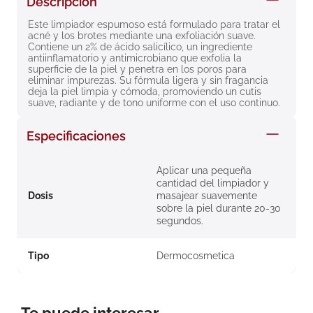
Descripción
8
.
roche posay
Este limpiador espumoso está formulado para tratar el 
acné y los brotes mediante una exfoliación suave. 
9
.
megacistin
Contiene un 2% de ácido salicílico, un ingrediente 
antiinflamatorio y antimicrobiano que exfolia la 
10
.
pañales
superficie de la piel y penetra en los poros para 
eliminar impurezas. Su fórmula ligera y sin fragancia 
deja la piel limpia y cómoda, promoviendo un cutis 
suave, radiante y de tono uniforme con el uso continuo.
Especificaciones
Aplicar una pequeña
cantidad del limpiador y
Dosis
masajear suavemente
sobre la piel durante 20-30
segundos.
Tipo
Dermocosmetica