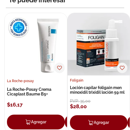
Te puede interesar
Foligain
La Roche-posay
Loción capilar foligain men
La Roche-Posay Crema
minoxidil trixidil loción 59 ml
Cicaplast Baume B5+
PVP:
35
,
00
$
16
,
17
$
28
,
00
Agregar
Agregar
Agregar