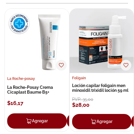
Foligain
La Roche-posay
Loción capilar foligain men
La Roche-Posay Crema
minoxidil trixidil loción 59 ml
Cicaplast Baume B5+
PVP:
35
,
00
$
16
,
17
$
28
,
00
Agregar
Agregar
Agregar