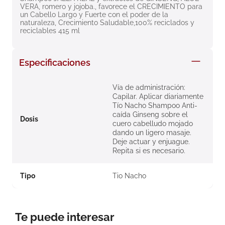
VERA, romero y jojoba., favorece el CRECIMIENTO para 
8
.
roche posay
un Cabello Largo y Fuerte con el poder de la 
naturaleza, Crecimiento Saludable,100% reciclados y 
9
.
nivea
reciclables 415 ml
10
.
pañales
Especificaciones
Vía de administración:
Capilar. Aplicar diariamente
Tío Nacho Shampoo Anti-
caída Ginseng sobre el
Dosis
cuero cabelludo mojado
dando un ligero masaje.
Deje actuar y enjuague.
Repita si es necesario.
Tipo
Tio Nacho
Te puede interesar