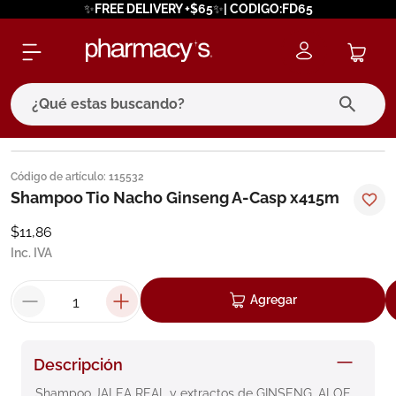
✨FREE DELIVERY +$65✨| CODIGO:FD65
¿Qué estas buscando?
términos más buscados
Código de artículo
:
115532
1
.
eucerin
Shampoo Tio Nacho Ginseng A-Casp x415m
2
.
protector solar
$
11
,
86
Inc. IVA
3
.
bioderma
4
.
pilexil
Agregar
5
.
cerave
6
.
degraler
Descripción
7
.
isdin
Shampoo JALEA REAL y extractos de GINSENG, ALOE 