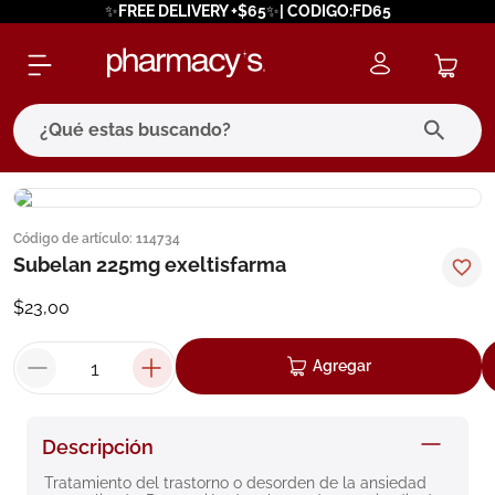
✨FREE DELIVERY +$65✨| CODIGO:FD65
¿Qué estas buscando?
términos más buscados
Código de artículo
:
114734
1
.
eucerin
Subelan 225mg exeltisfarma
2
.
protector solar
$
23
,
00
3
.
bioderma
4
.
pilexil
Agregar
5
.
cerave
6
.
degraler
Descripción
7
.
isdin
Tratamiento del trastorno o desorden de la ansiedad 