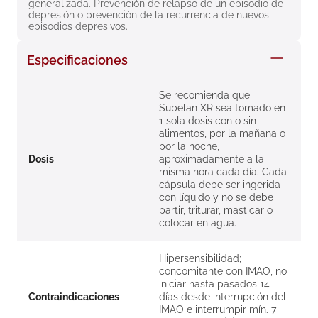
generalizada. Prevención de relapso de un episodio de 
8
.
roche posay
depresión o prevención de la recurrencia de nuevos 
episodios depresivos.
9
.
megacistin
Especificaciones
10
.
pañales
Se recomienda que
Subelan XR sea tomado en
1 sola dosis con o sin
alimentos, por la mañana o
por la noche,
Dosis
aproximadamente a la
misma hora cada día. Cada
cápsula debe ser ingerida
con líquido y no se debe
partir, triturar, masticar o
colocar en agua.
Hipersensibilidad;
concomitante con IMAO, no
iniciar hasta pasados 14
Contraindicaciones
días desde interrupción del
IMAO e interrumpir mín. 7