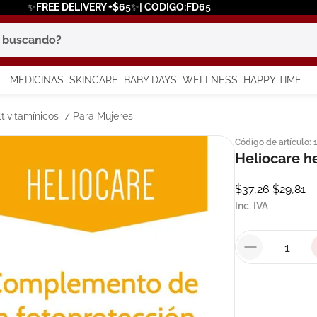
✨FREE DELIVERY +$65✨| CODIGO:FD65
scando?
MEDICINAS
SKINCARE
BABY DAYS
WELLNESS
HAPPY TIME
os más buscados
tivitamínicos
Para Mujeres
Código de artículo
:
 solar
Heliocare h
a
$
37
,
26
$
29
,
81
Inc. IVA
say