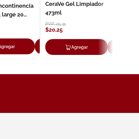
CeraVe Gel Limpiador
incontinencia
473ml
 large 20
PVP:
25
,
31
$
20
,
25
ar
Agregar
Agregar
Agregar
Ag