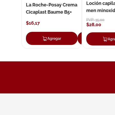
Loción capila
La Roche-Posay Crema
men minoxidil
Cicaplast Baume B5+
loción 59 ml
PVP:
35
,
00
$
16
,
17
$
28
,
00
Agregar
Agregar
Agr