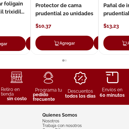
r foligain
Protector de cama
Pañal de 
 trixidil
prudential 20 unidades
prudential
unidades
$
10
,
37
$
13
,
23
Agregar
Agreg
egar
Agregar
Retiro en
Envíos en
Programa tu
Descuentos
tienda
pedido
60 minutos
todos los días
sin costo
frecuente
Quienes Somos
Nosotros
Trabaja con nosotros