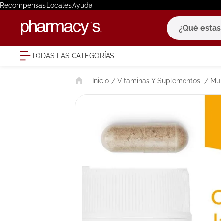
Recompensas
Locales
Ayuda
¿Qué estas bu
TODAS LAS CATEGORÍAS
términ
Vitaminas Y Suplementos
Mul
1
.
eucerin
2
.
protector
3
.
bioderm
4
.
pilexil
5
.
cerave
6
.
degraler
7
.
isdin
8
.
roche po
9
.
nivea