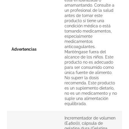
está embarazada o
amamantando. Consulte a
un profesional de la salud
antes de tomar este
producto si tiene una
condición médica o está
tomando medicamentos,
especialmente
medicamentos
anticoagulantes.
Advertencias
Manténgase fuera del
alcance de los niños. Este
producto no es adecuado
para ser consumido como
única fuente de alimento.
No superr la dosis
recomenda. Este producto
es un suplemento dietario,
no es un medicamento y no
suple una alimentación
equilibrada.
Incrementador de volumen
(E460(i)), cápsula de
gelatina dura (Gelatina,