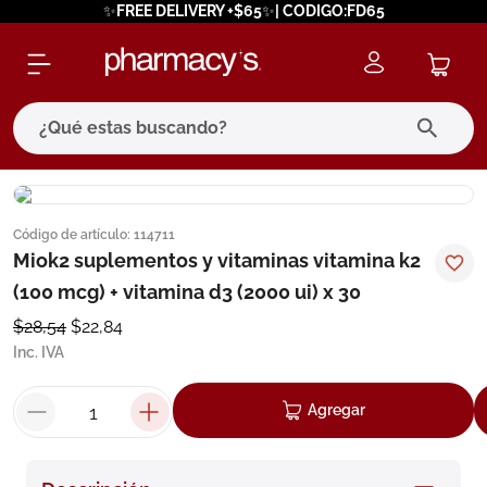
✨FREE DELIVERY +$65✨| CODIGO:FD65
¿Qué estas buscando?
términos más buscados
Código de artículo
:
114711
1
.
eucerin
Miok2 suplementos y vitaminas vitamina k2
2
.
protector solar
(100 mcg) + vitamina d3 (2000 ui) x 30
3
.
bioderma
$
28
,
54
$
22
,
84
Inc. IVA
4
.
pilexil
5
.
cerave
Agregar
6
.
degraler
7
.
isdin