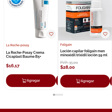
Foligain
La Roche-posay
Loción capilar foligain men
La Roche-Posay Crema
minoxidil trixidil loción 59 ml
Cicaplast Baume B5+
PVP:
35
,
00
$
16
,
17
$
28
,
00
Agregar
Agregar
Agregar