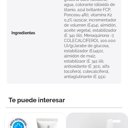
agua, colorante (dióxido de
titanio, azul brillante FCP,
Ponceau 4R)), vitamina K2
0,2% (azúcar, incrementador
de volumen (E414), almidón,
aceite vegetal, estabilizador
Ingredientes
(E 341 (iii)), Menaquinona -7,
COLECALCIFEROL 100.000
UI/g(Jarabe de glucosa,
estabilizador (E1450),
almidón de maíz,
estabilizaor (E 341 (iii),
antioxidante (E 301), alfa
tocoferol, colecalciferol,
antiaglutinante (E 551).
Te puede interesar