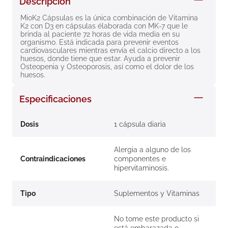
Descripción
8
.
roche posay
MioK2 Cápsulas es la única combinación de Vitamina 
K2 con D3 en cápsulas élaborada con MK-7 que le 
9
.
nivea
brinda al paciente 72 horas de vida media en su 
organismo. Está indicada para prevenir eventos 
10
.
pañales
cardiovasculares mientras envía el calcio directo a los 
huesos, donde tiene que estar. Ayuda a prevenir 
Osteopenia y Osteoporosis, así como el dolor de los 
huesos.
Especificaciones
Dosis
1 cápsula diaria
Alergia a alguno de los
Contraindicaciones
componentes e
hipervitaminosis.
Tipo
Suplementos y Vitaminas
No tome este producto si